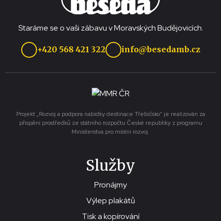
Staráme se o vaši zábavu v Moravských Budějovicích.
+420 568 421 322
info@besedamb.cz
Projekt „Rozvoj a podpora nabídky destinace Třebíčsko“ je realizován za
přispění prostředků ze státního rozpočtu České republiky z programu
Ministerstva pro místní rozvoj.
Služby
Pronájmy
Výlep plakátů
Tisk a kopírování