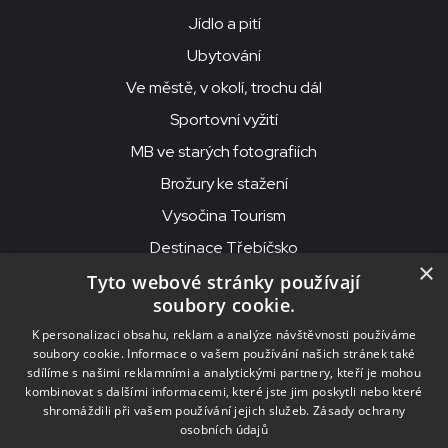
Jídlo a pití
Ubytování
Ve městě, v okolí, trochu dál
Sportovní vyžití
MB ve starých fotografiích
Brožury ke stažení
Vysočina Tourism
Destinace Třebíčsko
×
Tyto webové stránky používají
soubory cookie.
MKS Beseda, příspěvková organizace, Purcnerova 62, 676 02
K personalizaci obsahu, reklam a analýze návštěvnosti používáme
Moravské Budějovice
soubory cookie. Informace o vašem používání našich stránek také
IČO: 00091758, DIČ: CZ00091758, ID datové schránky: chjn2kd
sdílíme s našimi reklamními a analytickými partnery, kteří je mohou
kombinovat s dalšími informacemi, které jste jim poskytli nebo které
© 2026
MKS Beseda Mor. Budějovice
shromáždili při vašem používání jejich služeb.
Zásady ochrany
osobních údajů
Nastavení cookies