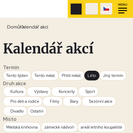
MENU
Domů
Kalendář akcí
Kalendář akcí
Termín
Tento týden
Tento měsíc
Příští měsíc
Léto
Jiný termín
Druh akce
Kultura
Výstavy
Koncerty
Sport
Pro děti a rodiče
Filmy
Bary
Sezónní akce
Divadlo
Ostatní
Místo
Městská knihovna
zámecké nádvoří
areál letního koupaliště