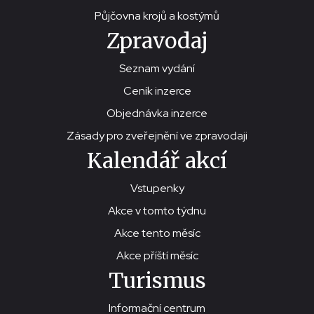
Půjčovna krojů a kostýmů
Zpravodaj
Seznam vydání
Ceník inzerce
Objednávka inzerce
Zásady pro zveřejnění ve zpravodaji
Kalendář akcí
Vstupenky
Akce v tomto týdnu
Akce tento měsíc
Akce příští měsíc
Turismus
Informační centrum