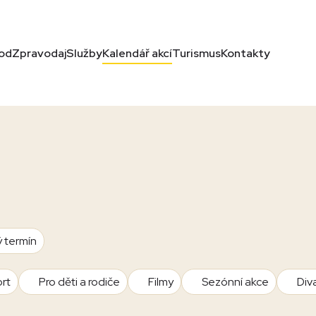
od
Zpravodaj
Služby
Kalendář akcí
Turismus
Kontakty
ý termín
rt
Pro děti a rodiče
Filmy
Sezónní akce
Div