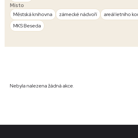
Místo
Městská knihovna
zámecké nádvoří
areál letního ko
MKS Beseda
Nebyla nalezena žádná akce.