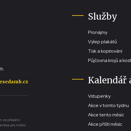
Služby
Pronájmy
Výlep plakátů
Tisk a kopírování
Půjčovna krojů a ko
h.
Kalendář 
esedamb.cz
Vstupenky
Akce v tomto týdnu
Akce tento měsíc
n za přispění
Akce příští měsíc
erstva pro místní