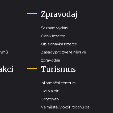
Zpravodaj
Seznam vydání
Ceník inzerce
Objednávka inzerce
stýmů
Zásady pro zveřejnění ve
zpravodaji
akcí
Turismus
Informační centrum
Jídlo a pití
Ubytování
Ve městě, v okolí, trochu dál