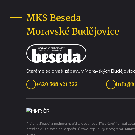
MKS Beseda
Moravské Budějovice
Staráme se o vaši zábavu v Moravských Budějovicíc
+420 568 421 322
info@b
Projekt „Rozvoj a podpora nabídky destinace Třebíčsko“ je realizová
prostředků ze státního rozpočtu České republiky z programu Minist
rozvoj.