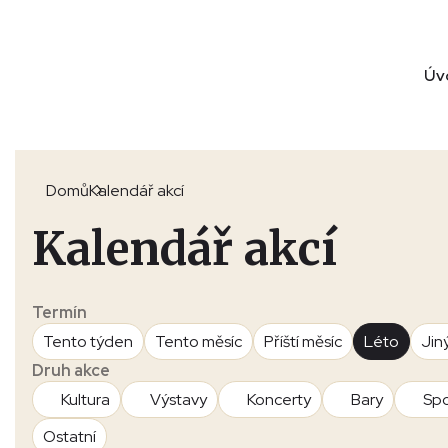
Úv
Domů
Kalendář akcí
Kalendář akcí
Termín
Tento týden
Tento měsíc
Příští měsíc
Léto
Jin
Druh akce
Kultura
Výstavy
Koncerty
Bary
Spo
Ostatní