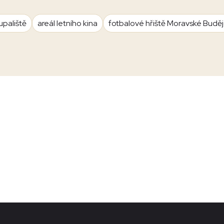
upaliště
areál letního kina
fotbalové hřiště Moravské Budě