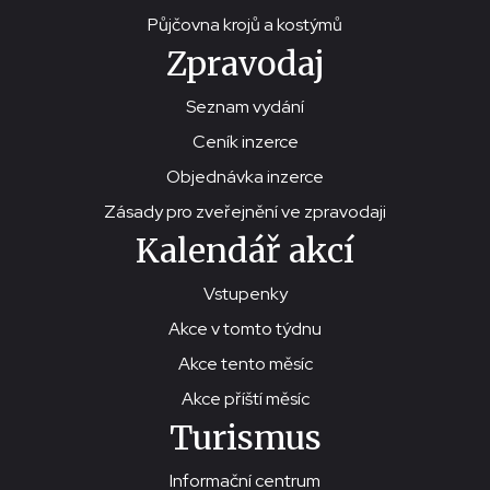
Půjčovna krojů a kostýmů
Zpravodaj
Seznam vydání
Ceník inzerce
Objednávka inzerce
Zásady pro zveřejnění ve zpravodaji
Kalendář akcí
Vstupenky
Akce v tomto týdnu
Akce tento měsíc
Akce příští měsíc
Turismus
Informační centrum