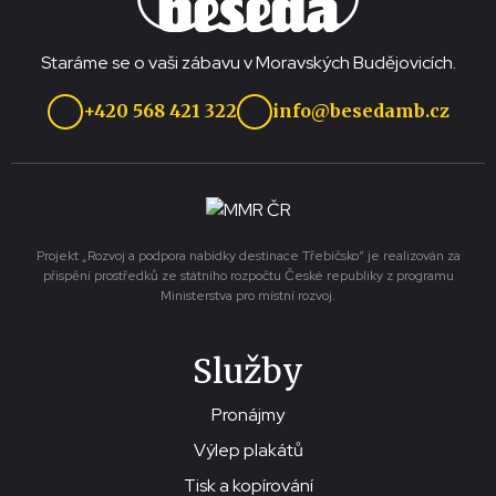
Staráme se o vaši zábavu v Moravských Budějovicích.
+420 568 421 322
info@besedamb.cz
Projekt „Rozvoj a podpora nabídky destinace Třebíčsko“ je realizován za
přispění prostředků ze státního rozpočtu České republiky z programu
Ministerstva pro místní rozvoj.
Služby
Pronájmy
Výlep plakátů
Tisk a kopírování