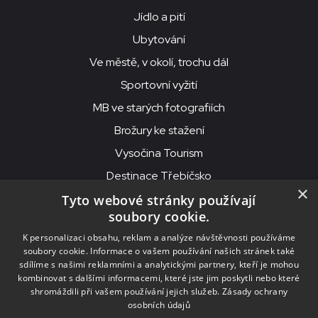
Jídlo a pití
Ubytování
Ve městě, v okolí, trochu dál
Sportovní vyžití
MB ve starých fotografiích
Brožury ke stažení
Vysočina Tourism
Destinace Třebíčsko
×
Tyto webové stránky používají
soubory cookie.
MKS Beseda, příspěvková organizace, Purcnerova 62, 676 02
K personalizaci obsahu, reklam a analýze návštěvnosti používáme
Moravské Budějovice
soubory cookie. Informace o vašem používání našich stránek také
IČO: 00091758, DIČ: CZ00091758, ID datové schránky: chjn2kd
sdílíme s našimi reklamními a analytickými partnery, kteří je mohou
kombinovat s dalšími informacemi, které jste jim poskytli nebo které
© 2026
MKS Beseda Mor. Budějovice
shromáždili při vašem používání jejich služeb.
Zásady ochrany
osobních údajů
Nastavení cookies