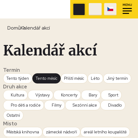
MENU
Domů
Kalendář akcí
Kalendář akcí
Termín
Tento týden
Tento měsíc
Příští měsíc
Léto
Jiný termín
Druh akce
Kultura
Výstavy
Koncerty
Bary
Sport
Pro děti a rodiče
Filmy
Sezónní akce
Divadlo
Ostatní
Místo
Městská knihovna
zámecké nádvoří
areál letního koupaliště