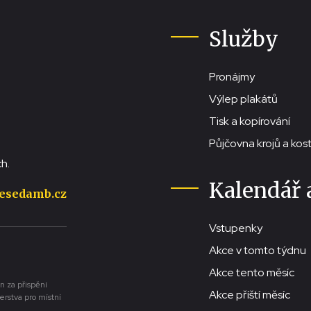
Služby
Pronájmy
Výlep plakátů
Tisk a kopírování
Půjčovna krojů a ko
h.
Kalendář 
esedamb.cz
Vstupenky
Akce v tomto týdnu
Akce tento měsíc
n za přispění
Akce příští měsíc
erstva pro místní