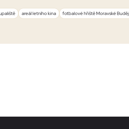
upaliště
areál letního kina
fotbalové hřiště Moravské Budě