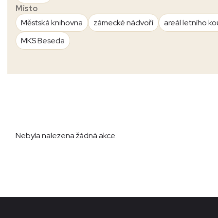
Místo
Městská knihovna
zámecké nádvoří
areál letního ko
MKS Beseda
Nebyla nalezena žádná akce.