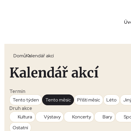
Úv
Domů
Kalendář akcí
Kalendář akcí
Termín
Tento týden
Tento měsíc
Příští měsíc
Léto
Jin
Druh akce
Kultura
Výstavy
Koncerty
Bary
Spo
Ostatní