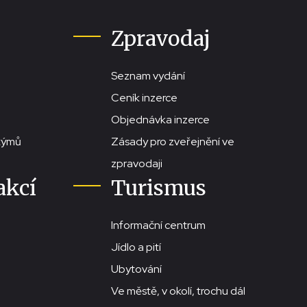
Zpravodaj
Seznam vydání
Ceník inzerce
Objednávka inzerce
stýmů
Zásady pro zveřejnění ve
zpravodaji
akcí
Turismus
Informační centrum
Jídlo a pití
Ubytování
Ve městě, v okolí, trochu dál