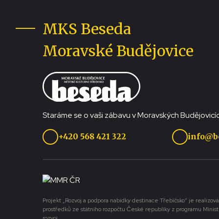
MKS Beseda
Moravské Budějovice
Staráme se o vaši zábavu v Moravských Budějovicíc
+420 568 421 322
info@b
Projekt „Rozvoj a podpora nabídky destinace Třebíčsko“ je realizová
prostředků ze státního rozpočtu České republiky z programu Minist
rozvoj.