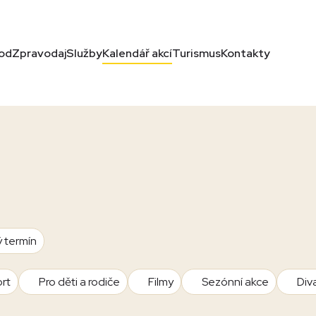
od
Zpravodaj
Služby
Kalendář akcí
Turismus
Kontakty
ý termín
rt
Pro děti a rodiče
Filmy
Sezónní akce
Div