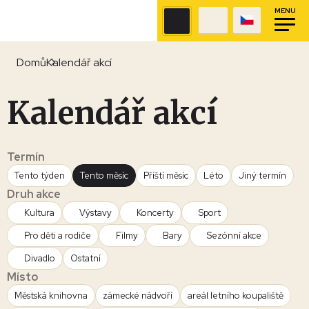
MENU
Domů
Kalendář akcí
Kalendář akcí
Termín
Tento týden
Tento měsíc
Příští měsíc
Léto
Jiný termín
Druh akce
Kultura
Výstavy
Koncerty
Sport
Pro děti a rodiče
Filmy
Bary
Sezónní akce
Divadlo
Ostatní
Místo
Městská knihovna
zámecké nádvoří
areál letního koupaliště