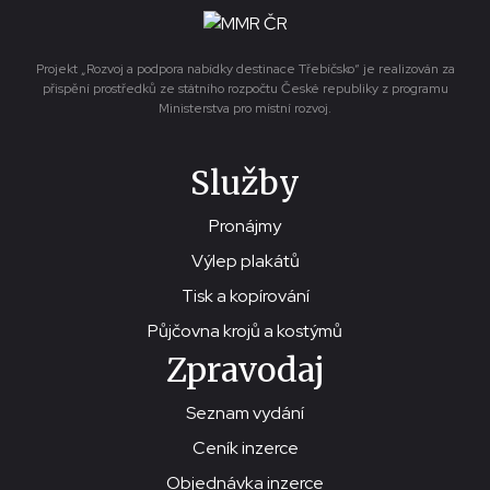
Projekt „Rozvoj a podpora nabídky destinace Třebíčsko“ je realizován za
přispění prostředků ze státního rozpočtu České republiky z programu
Ministerstva pro místní rozvoj.
Služby
Pronájmy
Výlep plakátů
Tisk a kopírování
Půjčovna krojů a kostýmů
Zpravodaj
Seznam vydání
Ceník inzerce
Objednávka inzerce