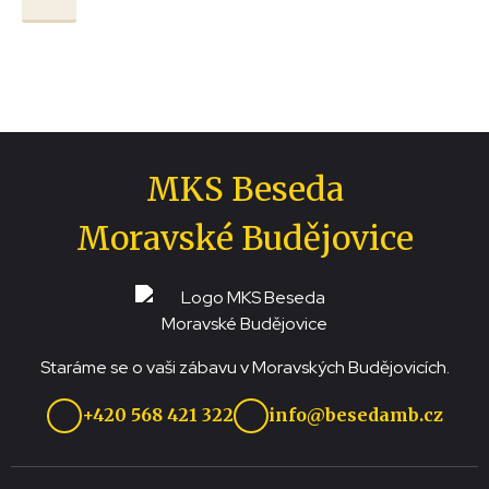
MKS Beseda
Moravské Budějovice
Staráme se o vaši zábavu v Moravských Budějovicích.
+420 568 421 322
info@besedamb.cz