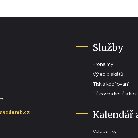
Služby
Pronájmy
Výlep plakátů
Tisk a kopírování
Půjčovna krojů a ko
h.
Kalendář 
esedamb.cz
Vstupenky