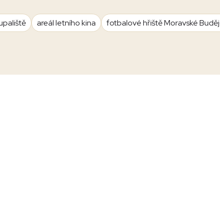
upaliště
areál letního kina
fotbalové hřiště Moravské Budě