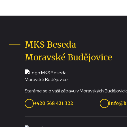
MKS Beseda
Moravské Budějovice
Staráme se o vaši zábavu v Moravských Budějovicíc
+420 568 421 322
info@b