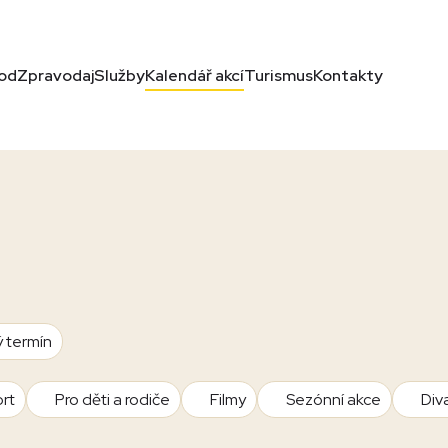
od
Zpravodaj
Služby
Kalendář akcí
Turismus
Kontakty
ý termín
rt
Pro děti a rodiče
Filmy
Sezónní akce
Div