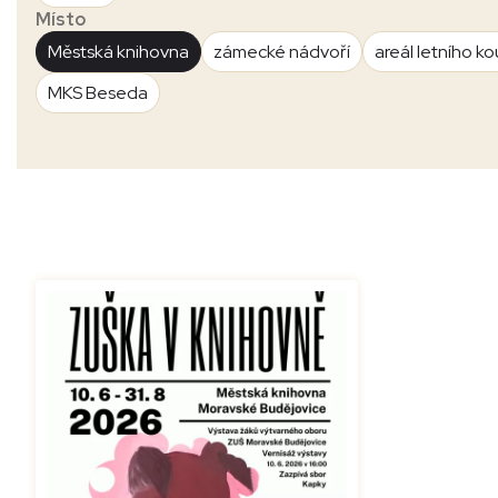
Místo
Městská knihovna
zámecké nádvoří
areál letního ko
MKS Beseda