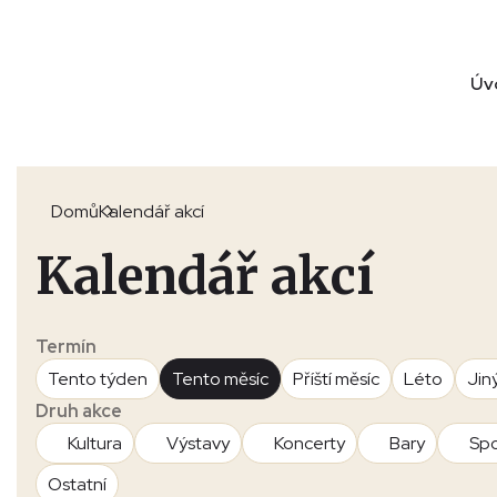
Úv
Domů
Kalendář akcí
Kalendář akcí
Termín
Tento týden
Tento měsíc
Příští měsíc
Léto
Jin
Druh akce
Kultura
Výstavy
Koncerty
Bary
Spo
Ostatní