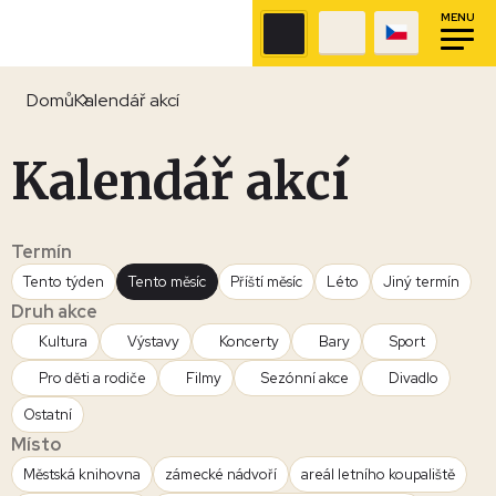
MENU
Domů
Kalendář akcí
Kalendář akcí
Termín
Tento týden
Tento měsíc
Příští měsíc
Léto
Jiný termín
Druh akce
Kultura
Výstavy
Koncerty
Bary
Sport
Pro děti a rodiče
Filmy
Sezónní akce
Divadlo
Ostatní
Místo
Městská knihovna
zámecké nádvoří
areál letního koupaliště