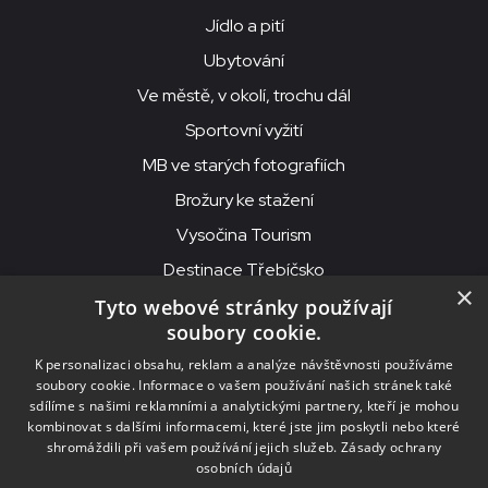
Jídlo a pití
Ubytování
Ve městě, v okolí, trochu dál
Sportovní vyžití
MB ve starých fotografiích
Brožury ke stažení
Vysočina Tourism
Destinace Třebíčsko
×
Tyto webové stránky používají
soubory cookie.
MKS Beseda, příspěvková organizace, Purcnerova 62, 676 02
K personalizaci obsahu, reklam a analýze návštěvnosti používáme
Moravské Budějovice
soubory cookie. Informace o vašem používání našich stránek také
IČO: 00091758, DIČ: CZ00091758, ID datové schránky: chjn2kd
sdílíme s našimi reklamními a analytickými partnery, kteří je mohou
kombinovat s dalšími informacemi, které jste jim poskytli nebo které
© 2026
MKS Beseda Mor. Budějovice
shromáždili při vašem používání jejich služeb.
Zásady ochrany
osobních údajů
Nastavení cookies