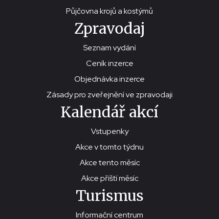
Půjčovna krojů a kostýmů
Zpravodaj
Seznam vydání
Ceník inzerce
Objednávka inzerce
Zásady pro zveřejnění ve zpravodaji
Kalendář akcí
Vstupenky
Akce v tomto týdnu
Akce tento měsíc
Akce příští měsíc
Turismus
Informační centrum