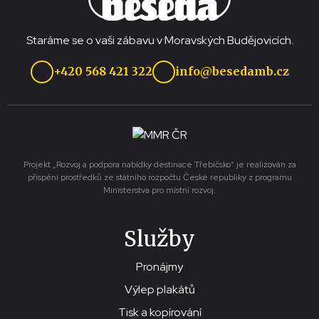
Staráme se o vaši zábavu v Moravských Budějovicích.
+420 568 421 322
info@besedamb.cz
Projekt „Rozvoj a podpora nabídky destinace Třebíčsko“ je realizován za
přispění prostředků ze státního rozpočtu České republiky z programu
Ministerstva pro místní rozvoj.
Služby
Pronájmy
Výlep plakátů
Tisk a kopírování