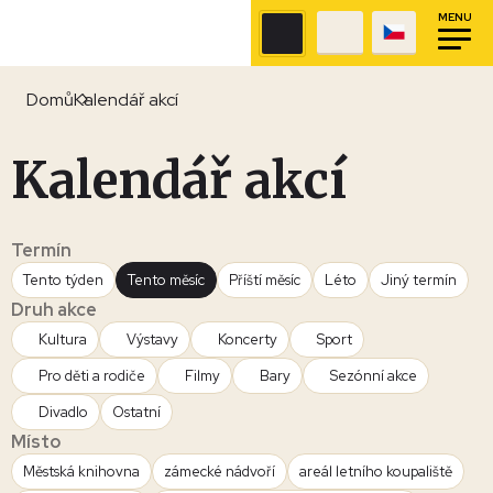
MENU
Domů
Kalendář akcí
Kalendář akcí
Termín
Tento týden
Tento měsíc
Příští měsíc
Léto
Jiný termín
Druh akce
Kultura
Výstavy
Koncerty
Sport
Pro děti a rodiče
Filmy
Bary
Sezónní akce
Divadlo
Ostatní
Místo
Městská knihovna
zámecké nádvoří
areál letního koupaliště