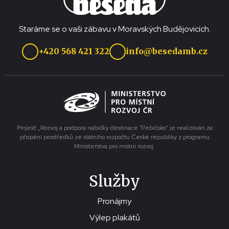
Staráme se o vaši zábavu v Moravských Budějovicích.
+420 568 421 322
info@besedamb.cz
Projekt „Rozvoj a podpora nabídky destinace Třebíčsko“ je realizován za
přispění prostředků ze státního rozpočtu České republiky z programu
Ministerstva pro místní rozvoj.
Služby
Pronájmy
Výlep plakátů