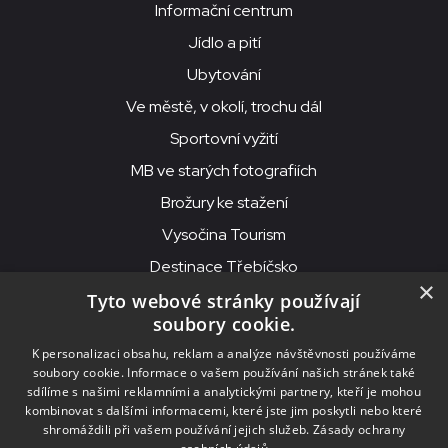
Informační centrum
Jídlo a pití
Ubytování
Ve městě, v okolí, trochu dál
Sportovní vyžití
MB ve starých fotografiích
Brožury ke stažení
Vysočina Tourism
Destinace Třebíčsko
×
Tyto webové stránky používají
soubory cookie.
MKS Beseda, příspěvková organizace, Purcnerova 62, 676 02
K personalizaci obsahu, reklam a analýze návštěvnosti používáme
Moravské Budějovice
soubory cookie. Informace o vašem používání našich stránek také
IČO: 00091758, DIČ: CZ00091758, ID datové schránky: chjn2kd
sdílíme s našimi reklamními a analytickými partnery, kteří je mohou
kombinovat s dalšími informacemi, které jste jim poskytli nebo které
© 2026
MKS Beseda Mor. Budějovice
shromáždili při vašem používání jejich služeb.
Zásady ochrany