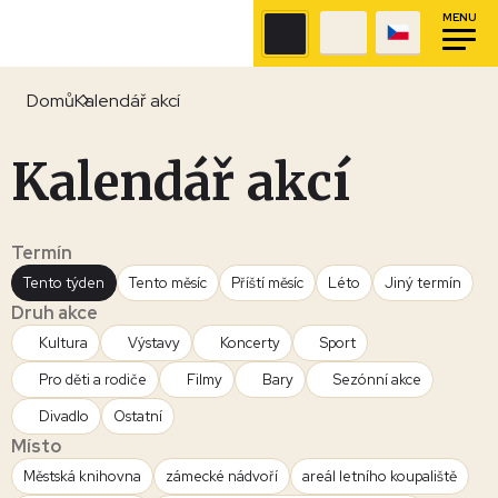
MENU
Domů
Kalendář akcí
Kalendář akcí
Termín
Tento týden
Tento měsíc
Příští měsíc
Léto
Jiný termín
Druh akce
Kultura
Výstavy
Koncerty
Sport
Pro děti a rodiče
Filmy
Bary
Sezónní akce
Divadlo
Ostatní
Místo
Městská knihovna
zámecké nádvoří
areál letního koupaliště