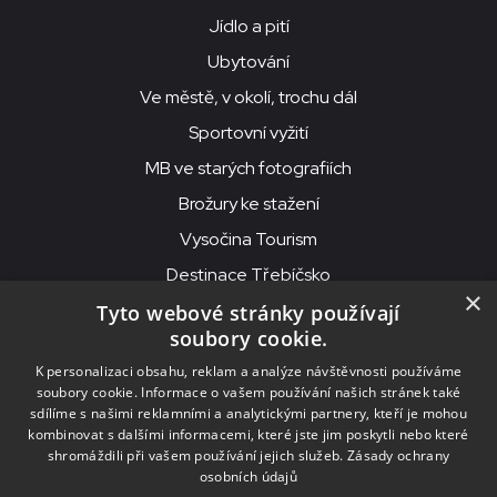
Jídlo a pití
Ubytování
Ve městě, v okolí, trochu dál
Sportovní vyžití
MB ve starých fotografiích
Brožury ke stažení
Vysočina Tourism
Destinace Třebíčsko
×
Tyto webové stránky používají
soubory cookie.
MKS Beseda, příspěvková organizace, Purcnerova 62, 676 02
K personalizaci obsahu, reklam a analýze návštěvnosti používáme
Moravské Budějovice
soubory cookie. Informace o vašem používání našich stránek také
IČO: 00091758, DIČ: CZ00091758, ID datové schránky: chjn2kd
sdílíme s našimi reklamními a analytickými partnery, kteří je mohou
kombinovat s dalšími informacemi, které jste jim poskytli nebo které
© 2026
MKS Beseda Mor. Budějovice
shromáždili při vašem používání jejich služeb.
Zásady ochrany
osobních údajů
Nastavení cookies