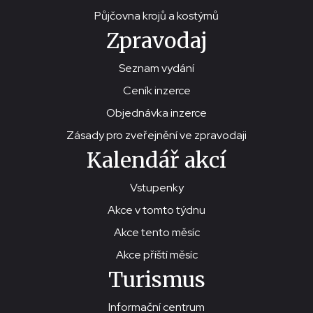
Půjčovna krojů a kostýmů
Zpravodaj
Seznam vydání
Ceník inzerce
Objednávka inzerce
Zásady pro zveřejnění ve zpravodaji
Kalendář akcí
Vstupenky
Akce v tomto týdnu
Akce tento měsíc
Akce příští měsíc
Turismus
Informační centrum