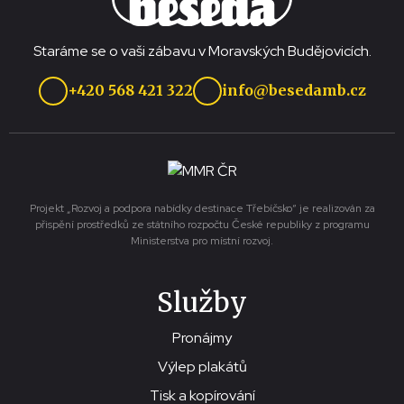
Staráme se o vaši zábavu v Moravských Budějovicích.
+420 568 421 322
info@besedamb.cz
Projekt „Rozvoj a podpora nabídky destinace Třebíčsko“ je realizován za
přispění prostředků ze státního rozpočtu České republiky z programu
Ministerstva pro místní rozvoj.
Služby
Pronájmy
Výlep plakátů
Tisk a kopírování