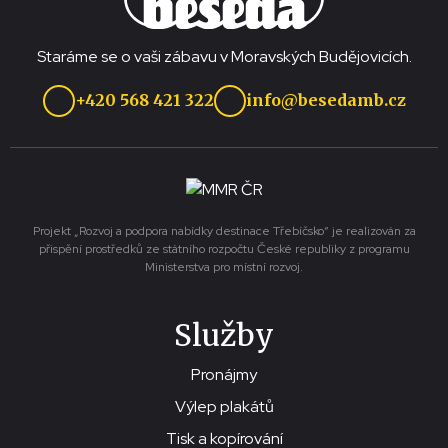
Staráme se o vaši zábavu v Moravských Budějovicích.
+420 568 421 322
info@besedamb.cz
Projekt „Rozvoj a podpora nabídky destinace Třebíčsko“ je realizován za
přispění prostředků ze státního rozpočtu České republiky z programu
Ministerstva pro místní rozvoj.
Služby
Pronájmy
Výlep plakátů
Tisk a kopírování