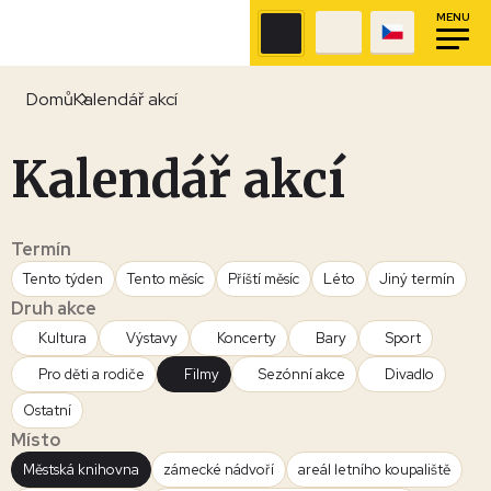
MENU
Domů
Kalendář akcí
Kalendář akcí
Termín
Tento týden
Tento měsíc
Příští měsíc
Léto
Jiný termín
Druh akce
Kultura
Výstavy
Koncerty
Bary
Sport
Pro děti a rodiče
Filmy
Sezónní akce
Divadlo
Ostatní
Místo
Městská knihovna
zámecké nádvoří
areál letního koupaliště