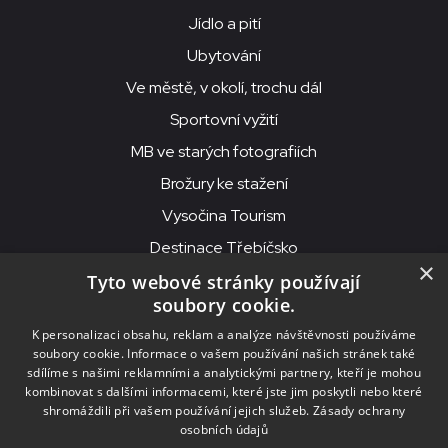
Jídlo a pití
Ubytování
Ve městě, v okolí, trochu dál
Sportovní vyžití
MB ve starých fotografiích
Brožury ke stažení
Vysočina Tourism
Destinace Třebíčsko
×
Tyto webové stránky používají
soubory cookie.
MKS Beseda, příspěvková organizace, Purcnerova 62, 676 02
K personalizaci obsahu, reklam a analýze návštěvnosti používáme
Moravské Budějovice
soubory cookie. Informace o vašem používání našich stránek také
IČO: 00091758, DIČ: CZ00091758, ID datové schránky: chjn2kd
sdílíme s našimi reklamními a analytickými partnery, kteří je mohou
kombinovat s dalšími informacemi, které jste jim poskytli nebo které
© 2026
MKS Beseda Mor. Budějovice
shromáždili při vašem používání jejich služeb.
Zásady ochrany
osobních údajů
Nastavení cookies