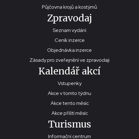
Půjčovna krojů a kostýmů
Zpravodaj
Seznam vydání
Ceník inzerce
Objednávka inzerce
Zásady pro zveřejnění ve zpravodaji
Kalendář akcí
Vstupenky
Akce v tomto týdnu
Akce tento měsíc
Akce příští měsíc
Turismus
Informační centrum