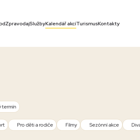
od
Zpravodaj
Služby
Kalendář akcí
Turismus
Kontakty
ý termín
rt
Pro děti a rodiče
Filmy
Sezónní akce
Div