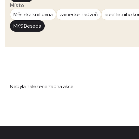
Místo
Městská knihovna
zámecké nádvoří
areál letního ko
MKS Beseda
Nebyla nalezena žádná akce.