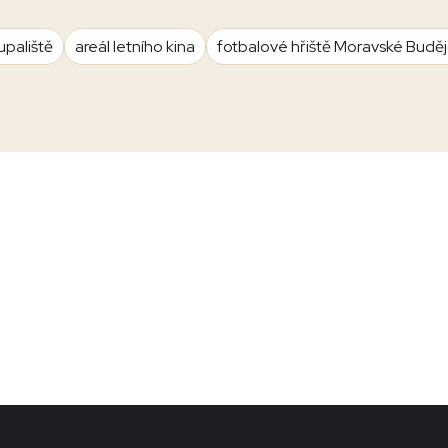
upaliště
areál letního kina
fotbalové hřiště Moravské Budě