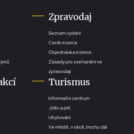
Zpravodaj
Seznam vydání
Ceník inzerce
Objednávka inzerce
stýmů
Zásady pro zveřejnění ve
zpravodaji
akcí
Turismus
Informační centrum
Jídlo a pití
Ubytování
Ve městě, v okolí, trochu dál