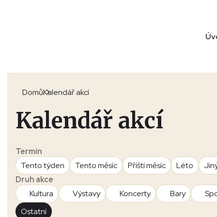
Úv
Domů
Kalendář akcí
Kalendář akcí
Termín
Tento týden
Tento měsíc
Příští měsíc
Léto
Jin
Druh akce
Kultura
Výstavy
Koncerty
Bary
Spo
Ostatní