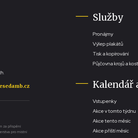
Služby
Pronájmy
Výlep plakátů
Tisk a kopírování
Půjčovna krojů a ko
h.
Kalendář 
esedamb.cz
Vstupenky
Akce v tomto týdnu
Akce tento měsíc
n za přispění
Akce příští měsíc
erstva pro místní