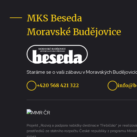
MKS Beseda
Moravské Budějovice
Staráme se o vaši zábavu v Moravských Budějovicíc
+420 568 421 322
info@b
Projekt „Rozvoj a podpora nabídky destinace Třebíčsko“ je realizová
prostředků ze státního rozpočtu České republiky z programu Minist
rozvoj.