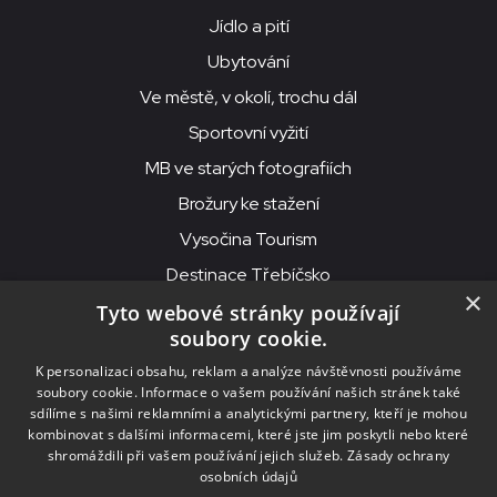
Jídlo a pití
Ubytování
Ve městě, v okolí, trochu dál
Sportovní vyžití
MB ve starých fotografiích
Brožury ke stažení
Vysočina Tourism
Destinace Třebíčsko
×
Tyto webové stránky používají
soubory cookie.
MKS Beseda, příspěvková organizace, Purcnerova 62, 676 02
K personalizaci obsahu, reklam a analýze návštěvnosti používáme
Moravské Budějovice
soubory cookie. Informace o vašem používání našich stránek také
IČO: 00091758, DIČ: CZ00091758, ID datové schránky: chjn2kd
sdílíme s našimi reklamními a analytickými partnery, kteří je mohou
kombinovat s dalšími informacemi, které jste jim poskytli nebo které
© 2026
MKS Beseda Mor. Budějovice
shromáždili při vašem používání jejich služeb.
Zásady ochrany
osobních údajů
Nastavení cookies