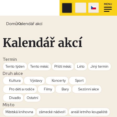
MENU
Domů
Kalendář akcí
Kalendář akcí
Termín
Tento týden
Tento měsíc
Příští měsíc
Léto
Jiný termín
Druh akce
Kultura
Výstavy
Koncerty
Sport
Pro děti a rodiče
Filmy
Bary
Sezónní akce
Divadlo
Ostatní
Místo
Městská knihovna
zámecké nádvoří
areál letního koupaliště