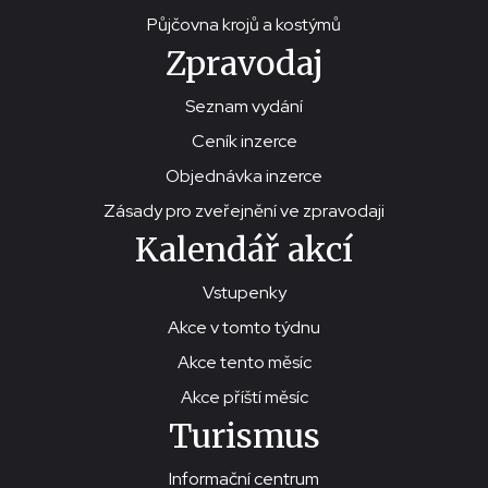
Půjčovna krojů a kostýmů
Zpravodaj
Seznam vydání
Ceník inzerce
Objednávka inzerce
Zásady pro zveřejnění ve zpravodaji
Kalendář akcí
Vstupenky
Akce v tomto týdnu
Akce tento měsíc
Akce příští měsíc
Turismus
Informační centrum