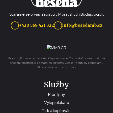
Staráme se o vaši zábavu v Moravských Budějovicích.
+420 568 421 322
info@besedamb.cz
Projekt „Rozvoj a podpora nabídky destinace Třebíčsko“ je realizován za
přispění prostředků ze státního rozpočtu České republiky z programu
Ministerstva pro místní rozvoj.
Služby
Pronájmy
Výlep plakátů
Tisk a kopírování