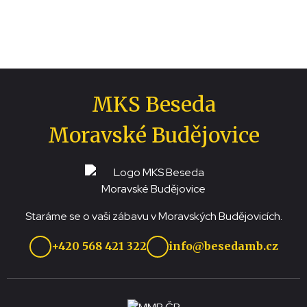
MKS Beseda
Moravské Budějovice
Staráme se o vaši zábavu v Moravských Budějovicích.
+420 568 421 322
info@besedamb.cz