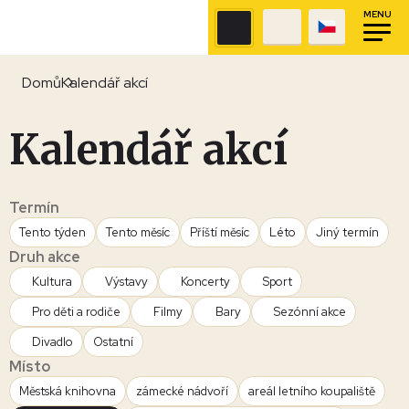
MENU
Domů
Kalendář akcí
Kalendář akcí
Termín
Tento týden
Tento měsíc
Příští měsíc
Léto
Jiný termín
Druh akce
Kultura
Výstavy
Koncerty
Sport
Pro děti a rodiče
Filmy
Bary
Sezónní akce
Divadlo
Ostatní
Místo
Městská knihovna
zámecké nádvoří
areál letního koupaliště