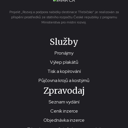
Projekt „Rozvoj a podpora nabídky destinace Třebíčsko“ je realizován za
přispění prostředků ze státního rozpočtu České republiky z programu
Ministerstva pro místní rozvoj.
Služby
Pronájmy
Výlep plakátů
Tisk a kopírování
Půjčovna krojů a kostýmů
Zpravodaj
Seznam vydání
Ceník inzerce
Objednávka inzerce