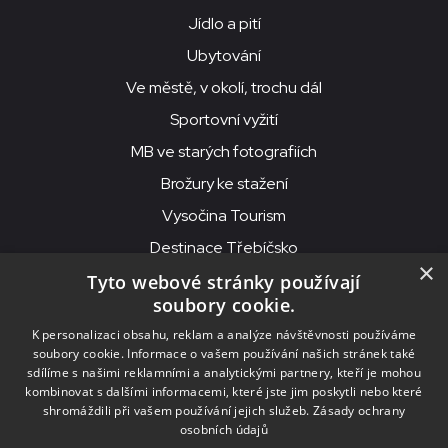
Jídlo a pití
Ubytování
Ve městě, v okolí, trochu dál
Sportovní vyžití
MB ve starých fotografiích
Brožury ke stažení
Vysočina Tourism
Destinace Třebíčsko
×
Tyto webové stránky používají
soubory cookie.
MKS Beseda, příspěvková organizace, Purcnerova 62, 676 02
K personalizaci obsahu, reklam a analýze návštěvnosti používáme
Moravské Budějovice
soubory cookie. Informace o vašem používání našich stránek také
IČO: 00091758, DIČ: CZ00091758, ID datové schránky: chjn2kd
sdílíme s našimi reklamními a analytickými partnery, kteří je mohou
kombinovat s dalšími informacemi, které jste jim poskytli nebo které
© 2026
MKS Beseda Mor. Budějovice
shromáždili při vašem používání jejich služeb.
Zásady ochrany
osobních údajů
Nastavení cookies