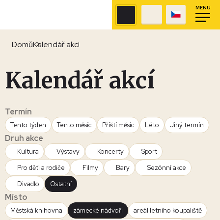
MENU
Domů
Kalendář akcí
Kalendář akcí
Termín
Tento týden
Tento měsíc
Příští měsíc
Léto
Jiný termín
Druh akce
Kultura
Výstavy
Koncerty
Sport
Pro děti a rodiče
Filmy
Bary
Sezónní akce
Divadlo
Ostatní
Místo
Městská knihovna
zámecké nádvoří
areál letního koupaliště