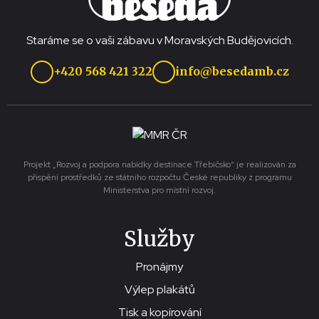
Staráme se o vaši zábavu v Moravských Budějovicích.
+420 568 421 322
info@besedamb.cz
Projekt „Rozvoj a podpora nabídky destinace Třebíčsko“ je realizován za
přispění prostředků ze státního rozpočtu České republiky z programu
Ministerstva pro místní rozvoj.
Služby
Pronájmy
Výlep plakátů
Tisk a kopírování