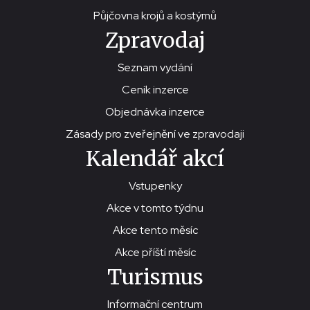
Půjčovna krojů a kostýmů
Zpravodaj
Seznam vydání
Ceník inzerce
Objednávka inzerce
Zásady pro zveřejnění ve zpravodaji
Kalendář akcí
Vstupenky
Akce v tomto týdnu
Akce tento měsíc
Akce příští měsíc
Turismus
Informační centrum