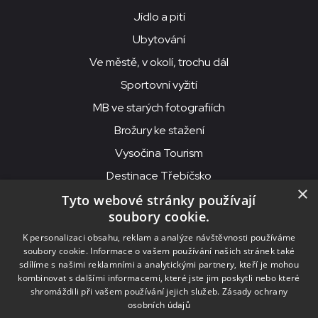
Jídlo a pití
Ubytování
Ve městě, v okolí, trochu dál
Sportovní vyžití
MB ve starých fotografiích
Brožury ke stažení
Vysočina Tourism
Destinace Třebíčsko
×
Tyto webové stránky používají
soubory cookie.
MKS Beseda, příspěvková organizace, Purcnerova 62, 676 02
K personalizaci obsahu, reklam a analýze návštěvnosti používáme
Moravské Budějovice
soubory cookie. Informace o vašem používání našich stránek také
IČO: 00091758, DIČ: CZ00091758, ID datové schránky: chjn2kd
sdílíme s našimi reklamními a analytickými partnery, kteří je mohou
kombinovat s dalšími informacemi, které jste jim poskytli nebo které
© 2026
MKS Beseda Mor. Budějovice
shromáždili při vašem používání jejich služeb.
Zásady ochrany
osobních údajů
Nastavení cookies