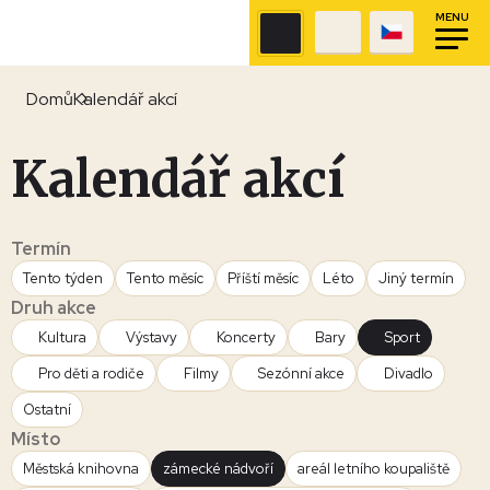
MENU
Domů
Kalendář akcí
Kalendář akcí
Termín
Tento týden
Tento měsíc
Příští měsíc
Léto
Jiný termín
Druh akce
Kultura
Výstavy
Koncerty
Bary
Sport
Pro děti a rodiče
Filmy
Sezónní akce
Divadlo
Ostatní
Místo
Městská knihovna
zámecké nádvoří
areál letního koupaliště