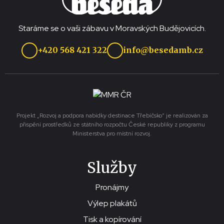
Staráme se o vaši zábavu v Moravských Budějovicích.
+420 568 421 322
info@besedamb.cz
Projekt „Rozvoj a podpora nabídky destinace Třebíčsko“ je realizován za
přispění prostředků ze státního rozpočtu České republiky z programu
Ministerstva pro místní rozvoj.
Služby
Pronájmy
Výlep plakátů
Tisk a kopírování