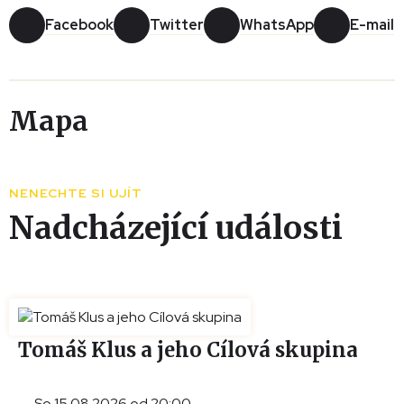
Facebook
Twitter
WhatsApp
E-mail
Mapa
Leaflet
|
© Seznam.cz a.s. a další
+
NENECHTE SI UJÍT
−
Nadcházející události
Tomáš Klus a jeho Cílová skupina
So 15.08.2026 od 20:00