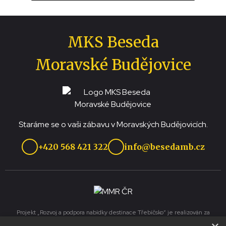
MKS Beseda
Moravské Budějovice
Staráme se o vaši zábavu v Moravských Budějovicích.
+420 568 421 322
info@besedamb.cz
Projekt „Rozvoj a podpora nabídky destinace Třebíčsko“ je realizován za
přispění prostředků ze státního rozpočtu České republiky z programu