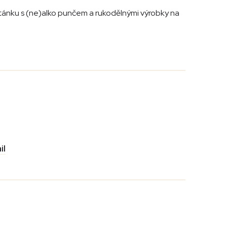
stánku s (ne)alko punčem a rukodělnými výrobky na
il