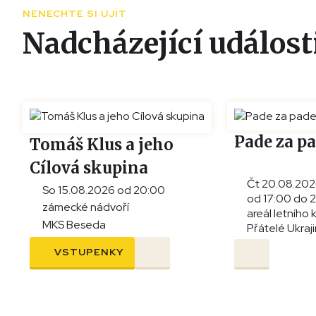
NENECHTE SI UJÍT
Nadcházející událost
Pade za p
Tomáš Klus a jeho
Cílová skupina
Čt 20.08.20
So 15.08.2026 od 20:00
od 17:00 do 
zámecké nádvoří
areál letního 
MKS Beseda
Přátelé Ukraj
VSTUPENKY