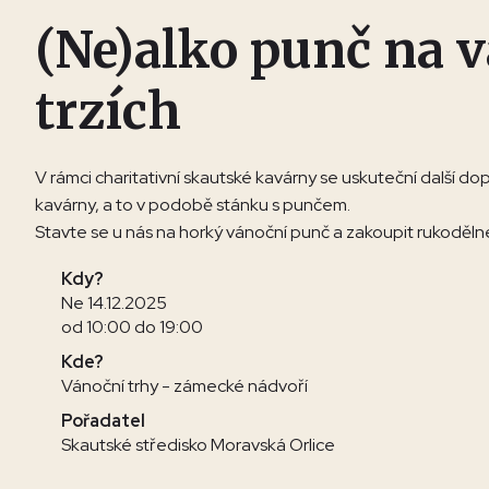
(Ne)alko punč na 
trzích
V rámci charitativní skautské kavárny se uskuteční další
kavárny, a to v podobě stánku s punčem.
Stavte se u nás na horký vánoční punč a zakoupit rukoděln
Kdy?
Ne 14.12.2025
od 10:00 do 19:00
Kde?
Vánoční trhy - zámecké nádvoří
Pořadatel
Skautské středisko Moravská Orlice