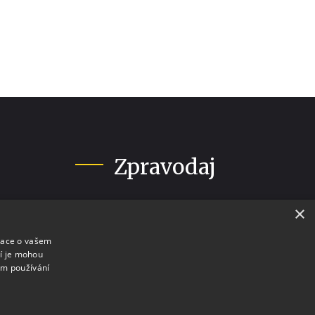
Zpravodaj
Seznam vydání
×
Ceník inzerce
mace o vašem
Objednávka inzerce
ří je mohou
em používání
stýmů
Zásady pro zveřejnění ve
zpravodaji