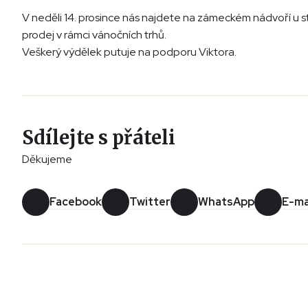
V neděli 14. prosince nás najdete na zámeckém nádvoří u 
prodej v rámci vánočních trhů.
Veškerý výdělek putuje na podporu Viktora.
Sdílejte s přáteli
Děkujeme
Facebook
Twitter
WhatsApp
E-ma