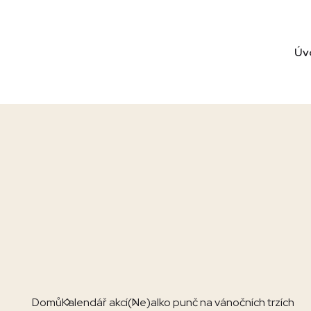
Úv
Domů
Kalendář akcí
(Ne)alko punč na vánočních trzích