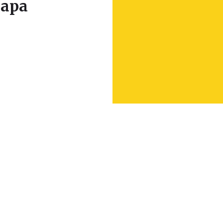
apa
Leaflet
|
© Seznam.cz a.s. a další
+
−