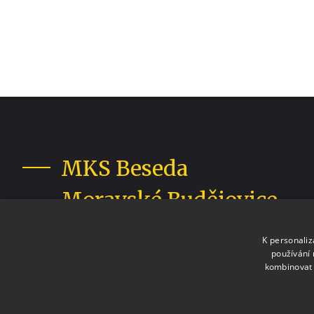
MKS Beseda
Moravské Budějovice
K personali
používání 
kombinovat 
Staráme se o vaši zábavu v Moravských Budějovicíc
+420 568 421 322
info@b