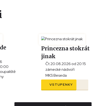
i
ade
Princezna stokrát
jinak
26
Čt 20.08.2026 od 20:15
20:00
zámecké nádvoří
koupaliště
MKS Beseda
iny
VSTUPENKY