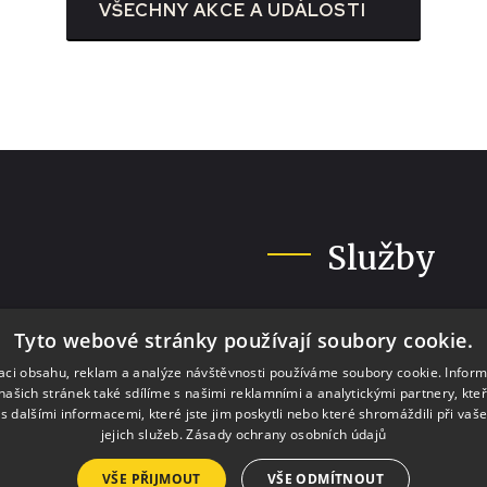
VŠECHNY AKCE A UDÁLOSTI
Služby
Pronájmy
Tyto webové stránky používají soubory cookie.
Výlep plakátů
zaci obsahu, reklam a analýze návštěvnosti používáme soubory cookie. Infor
Tisk a kopírování
našich stránek také sdílíme s našimi reklamními a analytickými partnery, kte
s dalšími informacemi, které jste jim poskytli nebo které shromáždili při vaš
Půjčovna krojů a ko
jejich služeb.
Zásady ochrany osobních údajů
h.
VŠE PŘIJMOUT
VŠE ODMÍTNOUT
esedamb.cz