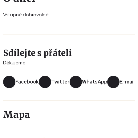
Vstupné dobrovolné.
Sdílejte s přáteli
Děkujeme
Facebook
Twitter
WhatsApp
E-mail
Mapa
Leaflet
|
© Seznam.cz a.s. a další
+