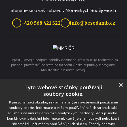
Staráme se o vaši zábavu v Moravských Budějovicích.
+420 568 421 322
info@besedamb.cz
Projekt „Rozvoj a podpora nabídky destinace Třebíčsko“ je realizován za
přispění prostředků ze státního rozpočtu České republiky z programu
Ministerstva pro místní rozvoj.
×
Tyto webové stránky používají
Služby
soubory cookie.
Pronájmy
K personalizaci obsahu, reklam a analýze návštěvnosti používáme
soubory cookie. Informace o vašem používání našich stránek také
Výlep plakátů
sdílíme s našimi reklamními a analytickými partnery, kteří je mohou
Tisk a kopírování
kombinovat s dalšími informacemi, které jste jim poskytli nebo které
shromáždili při vašem používání jejich služeb.
Zásady ochrany