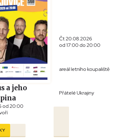
Čt 20.08.2026
od 17:00 do 20:00
areál letního koupaliště
s a jeho
Přátelé Ukrajiny
upina
6 od 20:00
voří
KY