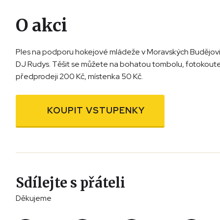
O akci
Ples na podporu hokejové mládeže v Moravských Budějovicí
DJ Rudys. Těšit se můžete na bohatou tombolu, fotokoutek
předprodeji 200 Kč, místenka 50 Kč.
KOUPIT VSTUPENKY
Sdílejte s přáteli
Děkujeme