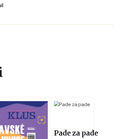
il
i
Pade za pade