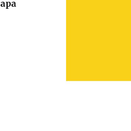
apa
Leaflet
|
© Seznam.cz a.s. a další
+
−