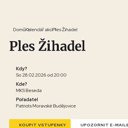
Domů
Kalendář akcí
Ples Žihadel
Ples Žihadel
Kdy?
So 28.02.2026 od 20:00
Kde?
MKS Beseda
Pořadatel
Patriots Moravské Budějovice
KOUPIT VSTUPENKY
UPOZORNIT E-MAIL