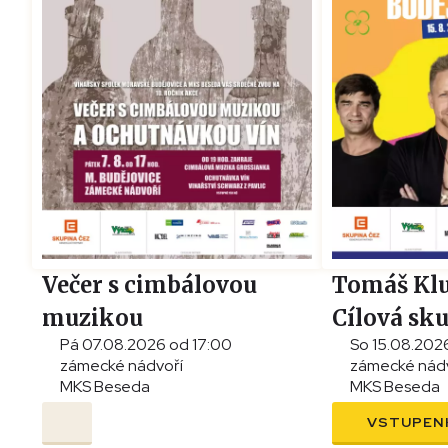
Večer s cimbálovou
Tomáš Klu
muzikou
Cílová sk
Pá 07.08.2026 od 17:00
So 15.08.202
a ochutnávkou vín
zámecké nádvoří
zámecké nád
MKS Beseda
MKS Beseda
VSTUPEN