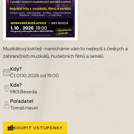
Muzikálový koktejl -namícháme vám to nejlepší z českých a
zahraničních muzikálů, hudebních filmů a seriálů.
Kdy?
Čt 01.10.2026 od 19:00
Kde?
MKS Beseda
Pořadatel
Tomáš Havel
KOUPIT VSTUPENKY