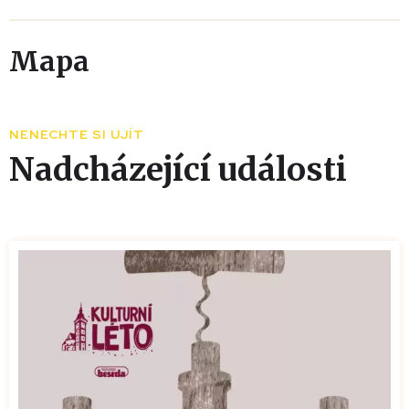
Mapa
Leaflet
|
© Seznam.cz a.s. a další
+
NENECHTE SI UJÍT
−
Nadcházející události