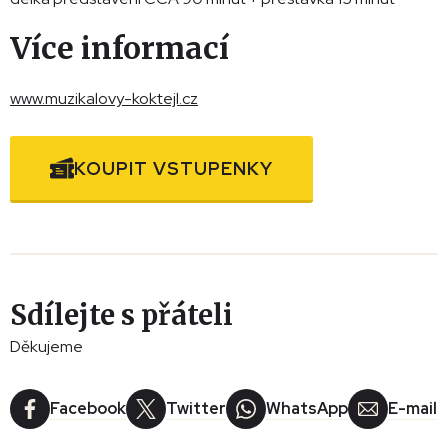
Více informací
www.muzikalovy-koktejl.cz
KOUPIT VSTUPENKY
Sdílejte s přáteli
Děkujeme
Facebook
Twitter
WhatsApp
E-mail