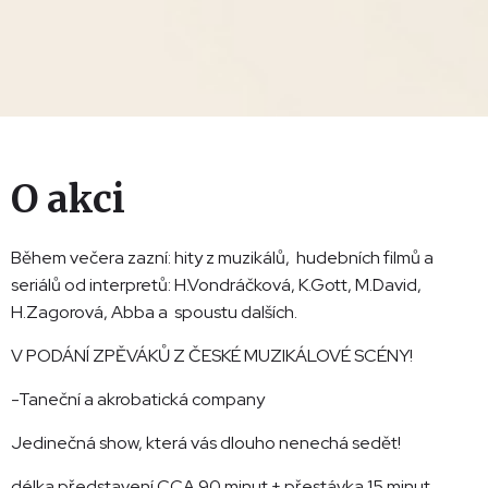
O akci
Během večera zazní: hity z muzikálů, hudebních filmů a
seriálů od interpretů: H.Vondráčková, K.Gott, M.David,
H.Zagorová, Abba a spoustu dalších.
V PODÁNÍ ZPĚVÁKŮ Z ČESKÉ MUZIKÁLOVÉ SCÉNY!
-Taneční a akrobatická company
Jedinečná show, která vás dlouho nenechá sedět!
délka představení CCA 90 minut + přestávka 15 minut