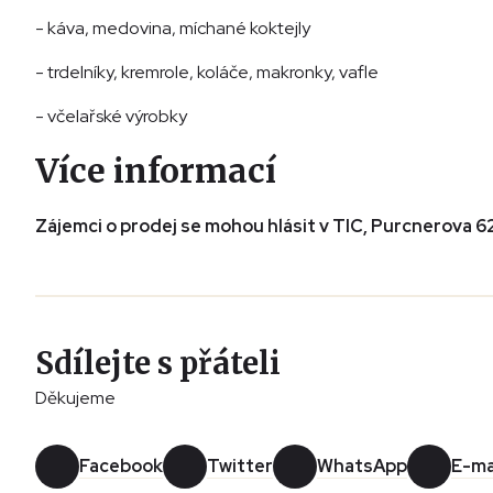
- káva, medovina, míchané koktejly
- trdelníky, kremrole, koláče, makronky, vafle
- včelařské výrobky
Více informací
Zájemci o prodej se mohou hlásit v TIC, Purcnerova 62
Sdílejte s přáteli
Děkujeme
Facebook
Twitter
WhatsApp
E-ma