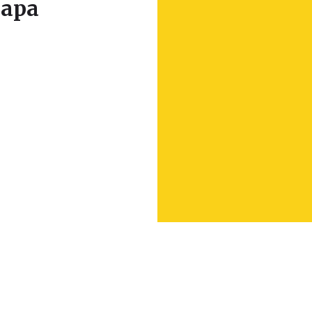
apa
Leaflet
|
© Seznam.cz a.s. a další
+
−