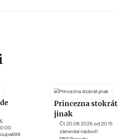
i
ade
Princezna stokrát
jinak
26
Čt 20.08.2026 od 20:15
20:00
zámecké nádvoří
koupaliště
MKS Beseda