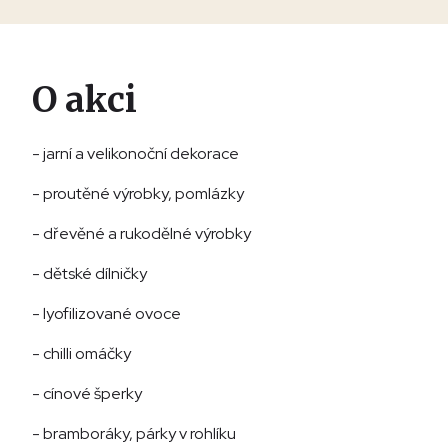
O akci
- jarní a velikonoční dekorace
- proutěné výrobky, pomlázky
- dřevěné a rukodělné výrobky
- dětské dílničky
- lyofilizované ovoce
- chilli omáčky
- cínové šperky
- bramboráky, párky v rohlíku