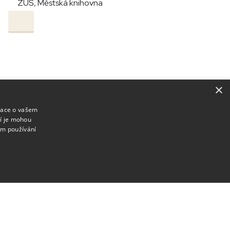
ZUŠ, Městská knihovna
×
mace o vašem
ří je mohou
em používání
Zpravodaj
Seznam vydání