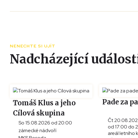
NENECHTE SI UJÍT
Nadcházející událost
Pade za p
Tomáš Klus a jeho
Cílová skupina
Čt 20.08.20
So 15.08.2026 od 20:00
od 17:00 do 
zámecké nádvoří
areál letního 
MKS Beseda