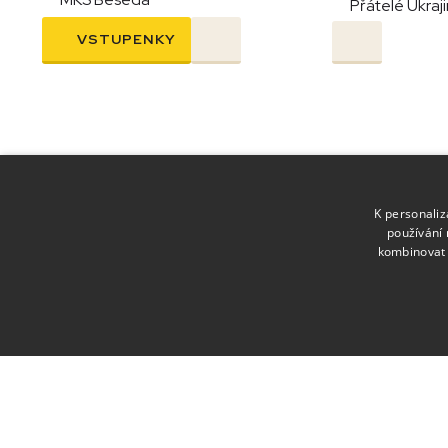
Přátelé Ukraj
VSTUPENKY
K personali
používání 
kombinovat 
MKS Beseda
Moravské Budějovice