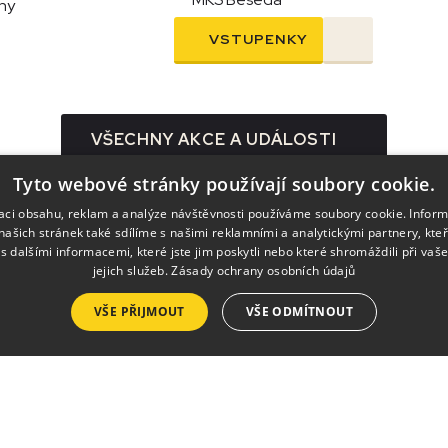
iny
VSTUPENKY
VŠECHNY AKCE A UDÁLOSTI
Tyto webové stránky používají soubory cookie.
zaci obsahu, reklam a analýze návštěvnosti používáme soubory cookie. Infor
našich stránek také sdílíme s našimi reklamními a analytickými partnery, kte
s dalšími informacemi, které jste jim poskytli nebo které shromáždili při vaš
jejich služeb.
Zásady ochrany osobních údajů
VŠE PŘIJMOUT
VŠE ODMÍTNOUT
Služby
Pronájmy