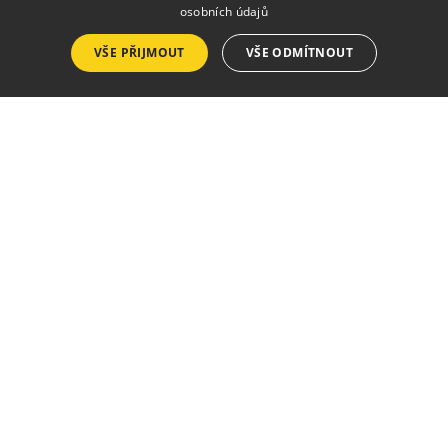
osobních údajů
Seznam vydání
VŠE PŘIJMOUT
VŠE ODMÍTNOUT
Ceník inzerce
Objednávka inzerce
Zásady pro zveřejnění ve zpravodaji
Kalendář akcí
Vstupenky
Akce v tomto týdnu
Akce tento měsíc
Akce příští měsíc
Turismus
Informační centrum
Jídlo a pití
Ubytování