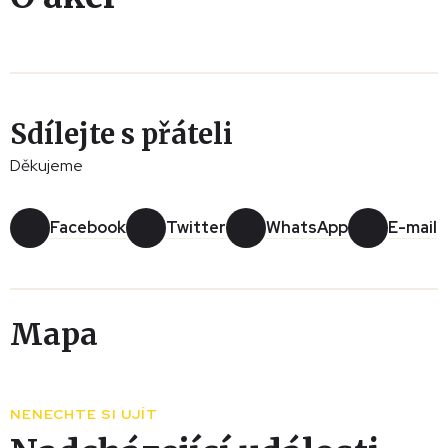
Sdílejte s přáteli
Děkujeme
Facebook
Twitter
WhatsApp
E-mail
Mapa
Leaflet
|
© Seznam.cz a.s. a další
+
NENECHTE SI UJÍT
−