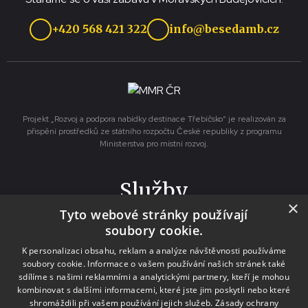
+420 568 421 322
info@besedamb.cz
Projekt „Rozvoj a podpora nabídky destinace Třebíčsko“ je realizován za
přispění prostředků ze státního rozpočtu České republiky z programu
Ministerstva pro místní rozvoj.
Služby
×
Tyto webové stránky používají
Pronájmy
soubory cookie.
Výlep plakátů
K personalizaci obsahu, reklam a analýze návštěvnosti používáme
Tisk a kopírování
soubory cookie. Informace o vašem používání našich stránek také
sdílíme s našimi reklamními a analytickými partnery, kteří je mohou
Půjčovna krojů a kostýmů
kombinovat s dalšími informacemi, které jste jim poskytli nebo které
Zpravodaj
shromáždili při vašem používání jejich služeb.
Zásady ochrany