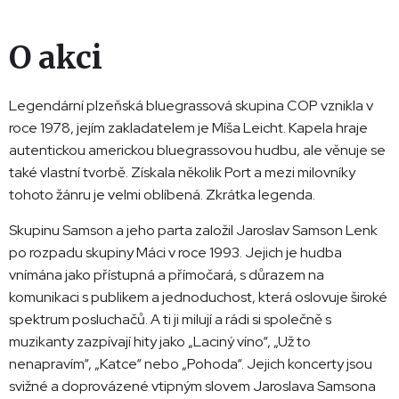
O akci
Legendární plzeňská bluegrassová skupina COP vznikla v
roce 1978, jejím zakladatelem je Míša Leicht. Kapela hraje
autentickou americkou bluegrassovou hudbu, ale věnuje se
také vlastní tvorbě. Získala několik Port a mezi milovníky
tohoto žánru je velmi oblíbená. Zkrátka legenda.
Skupinu Samson a jeho parta založil Jaroslav Samson Lenk
po rozpadu skupiny Máci v roce 1993. Jejich je hudba
vnímána jako přístupná a přímočará, s důrazem na
komunikaci s publikem a jednoduchost, která oslovuje široké
spektrum posluchačů. A ti ji milují a rádi si společně s
muzikanty zazpívají hity jako „Laciný víno“, „Už to
nenapravím“, „Katce“ nebo „Pohoda“. Jejich koncerty jsou
svižné a doprovázené vtipným slovem Jaroslava Samsona