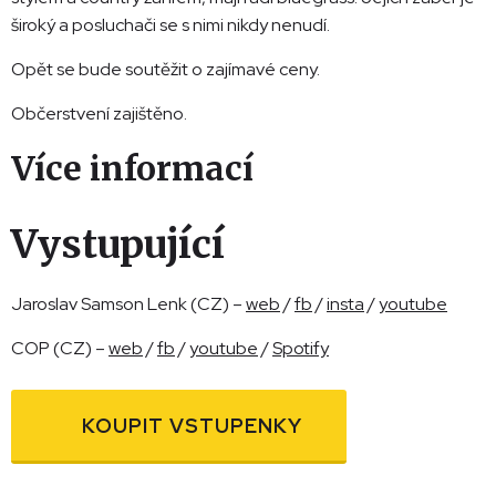
široký a posluchači se s nimi nikdy nenudí.
Opět se bude soutěžit o zajímavé ceny.
Občerstvení zajištěno.
Více informací
Vystupující
Jaroslav Samson Lenk (CZ) –
web
/
fb
/
insta
/
youtube
COP (CZ) –
web
/
fb
/
youtube
/
Spotify
KOUPIT VSTUPENKY