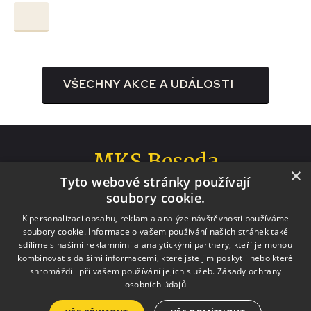
VŠECHNY AKCE A UDÁLOSTI
MKS Beseda
×
Tyto webové stránky používají
Moravské Budějovice
soubory cookie.
K personalizaci obsahu, reklam a analýze návštěvnosti používáme
soubory cookie. Informace o vašem používání našich stránek také
sdílíme s našimi reklamními a analytickými partnery, kteří je mohou
kombinovat s dalšími informacemi, které jste jim poskytli nebo které
shromáždili při vašem používání jejich služeb.
Zásady ochrany
Staráme se o vaši zábavu v Moravských Budějovicích.
osobních údajů
+420 568 421 322
info@besedamb.cz