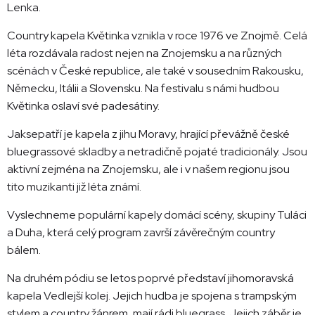
Lenka.
Country kapela Květinka vznikla v roce 1976 ve Znojmě. Celá
léta rozdávala radost nejen na Znojemsku a na různých
scénách v České republice, ale také v sousedním Rakousku,
Německu, Itálii a Slovensku. Na festivalu s námi hudbou
Květinka oslaví své padesátiny.
Jaksepatří je kapela z jihu Moravy, hrající převážně české
bluegrassové skladby a netradičně pojaté tradicionály. Jsou
aktivní zejména na Znojemsku, ale i v našem regionu jsou
tito muzikanti již léta známí.
Vyslechneme populární kapely domácí scény, skupiny Tuláci
a Duha, která celý program završí závěrečným country
bálem.
Na druhém pódiu se letos poprvé představí jihomoravská
kapela Vedlejší kolej. Jejich hudba je spojena s trampským
stylem a country žánrem, mají rádi bluegrass. Jejich záběr je