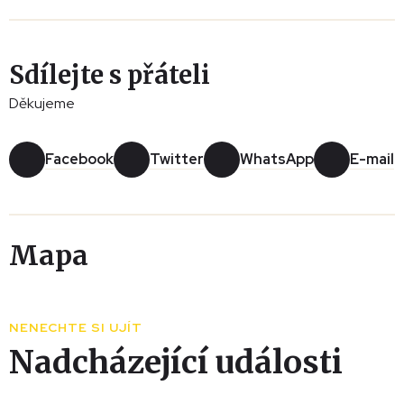
Sdílejte s přáteli
Děkujeme
Facebook
Twitter
WhatsApp
E-mail
Mapa
Leaflet
|
© Seznam.cz a.s. a další
+
NENECHTE SI UJÍT
−
Nadcházející události