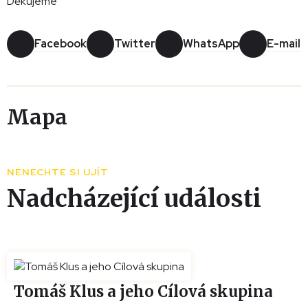
Děkujeme
Facebook
Twitter
WhatsApp
E-mail
Mapa
Leaflet
|
© Seznam.cz a.s. a další
+
NENECHTE SI UJÍT
−
Nadcházející události
Tomáš Klus a jeho Cílová skupina