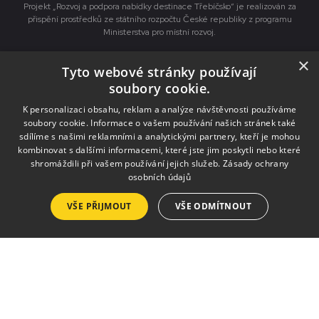
Projekt „Rozvoj a podpora nabídky destinace Třebíčsko“ je realizován za
přispění prostředků ze státního rozpočtu České republiky z programu
Ministerstva pro místní rozvoj.
×
Tyto webové stránky používají
Služby
soubory cookie.
Pronájmy
K personalizaci obsahu, reklam a analýze návštěvnosti používáme
soubory cookie. Informace o vašem používání našich stránek také
Výlep plakátů
sdílíme s našimi reklamními a analytickými partnery, kteří je mohou
kombinovat s dalšími informacemi, které jste jim poskytli nebo které
Tisk a kopírování
shromáždili při vašem používání jejich služeb.
Zásady ochrany
Půjčovna krojů a kostýmů
osobních údajů
Zpravodaj
VŠE PŘIJMOUT
VŠE ODMÍTNOUT
Seznam vydání
Ceník inzerce
Objednávka inzerce
Zásady pro zveřejnění ve zpravodaji