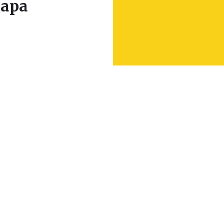
apa
Leaflet
|
© Seznam.cz a.s. a další
+
−