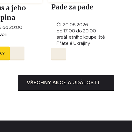
Pade za pade
s a jeho
upina
Čt 20.08.2026
6 od 20:00
od 17:00 do 20:00
voří
areál letního koupaliště
Přátelé Ukrajiny
KY
VŠECHNY AKCE A UDÁLOSTI