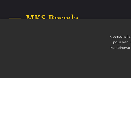
MKS Beseda
Moravské Budějovice
K personali
používání 
kombinovat 
Staráme se o vaši zábavu v Moravských Budějovicíc
+420 568 421 322
info@b
Projekt „Rozvoj a podpora nabídky destinace Třebíčsko“ je realizová
prostředků ze státního rozpočtu České republiky z programu Minist
rozvoj.