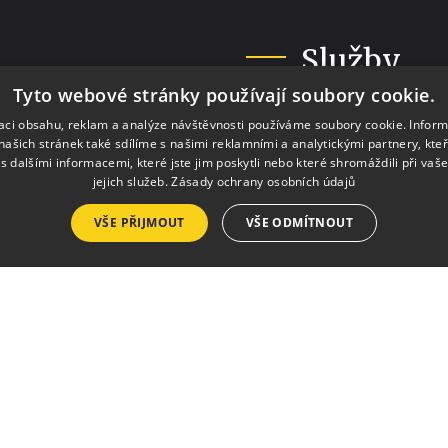
Služby
Tyto webové stránky používají soubory cookie.
Pronájmy
zaci obsahu, reklam a analýze návštěvnosti používáme soubory cookie. Infor
našich stránek také sdílíme s našimi reklamními a analytickými partnery, kte
Výlep plakátů
s dalšími informacemi, které jste jim poskytli nebo které shromáždili při vaš
Tisk a kopírování
jejich služeb.
Zásady ochrany osobních údajů
Půjčovna krojů a ko
VŠE PŘIJMOUT
VŠE ODMÍTNOUT
h.
Kalendář 
esedamb.cz
Vstupenky
Akce v tomto týdnu
Akce tento měsíc
n za přispění
erstva pro místní
Akce příští měsíc