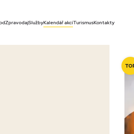
od
Zpravodaj
Služby
Kalendář akcí
Turismus
Kontakty
TO