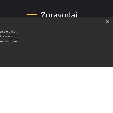
Zpravodaj
×
Seznam vydání
mace o vašem
ří je mohou
Ceník inzerce
em používání
Objednávka inzerce
stýmů
Zásady pro zveřejnění ve
zpravodaji
akcí
Turismus
Informační centrum
Jídlo a pití
Ubytování
Ve městě, v okolí, trochu dál