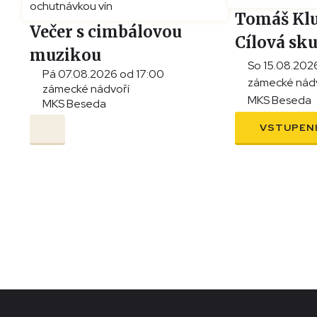
Tomáš Klu
Večer s cimbálovou
Cílová sk
muzikou
So 15.08.202
Pá 07.08.2026 od 17:00
a ochutnávkou vín
zámecké nád
zámecké nádvoří
MKS Beseda
MKS Beseda
VSTUPEN