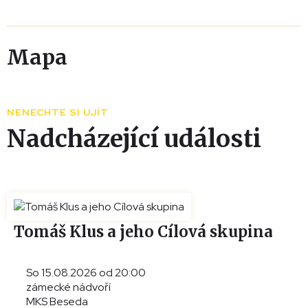
Mapa
Leaflet
|
© Seznam.cz a.s. a další
+
NENECHTE SI UJÍT
−
Nadcházející události
Tomáš Klus a jeho Cílová skupina
So 15.08.2026 od 20:00
zámecké nádvoří
MKS Beseda