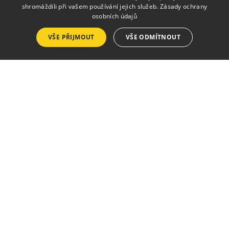
Výlep plakátů
shromáždili při vašem používání jejich služeb.
Zásady ochrany
osobních údajů
Tisk a kopírování
VŠE PŘIJMOUT
VŠE ODMÍTNOUT
Půjčovna krojů a kostýmů
Zpravodaj
Seznam vydání
Ceník inzerce
Objednávka inzerce
Zásady pro zveřejnění ve zpravodaji
Kalendář akcí
Vstupenky
Akce v tomto týdnu
Akce tento měsíc
Akce příští měsíc