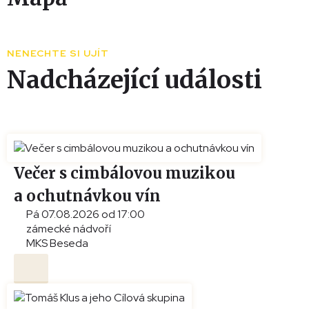
Leaflet
|
© Seznam.cz a.s. a další
+
NENECHTE SI UJÍT
−
Nadcházející události
Večer s cimbálovou muzikou
a ochutnávkou vín
Pá 07.08.2026 od 17:00
zámecké nádvoří
MKS Beseda