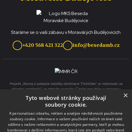
Staráme se o vaši zábavu v Moravských Budějovicích.
+420 568 421 322
info@besedamb.cz
Projekt „Rozvoj a podpora nabídky destinace Třebíčsko“ je realizován za
přispění prostředků ze státního rozpočtu České republiky z programu
×
Ministerstva pro místní rozvoj.
Tyto webové stránky používají
soubory cookie.
Služby
K personalizaci obsahu, reklam a analýze návštěvnosti používáme
soubory cookie. Informace o vašem používání našich stránek také
sdílíme s našimi reklamními a analytickými partnery, kteří je mohou
Pronájmy
kombinovat s dalšími informacemi, které jste jim poskytli nebo které