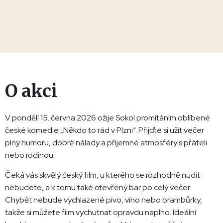
O akci
V pondělí 15. června 2026 ožije Sokol promítáním oblíbené
české komedie „Někdo to rád v Plzni“. Přijďte si užít večer
plný humoru, dobré nálady a příjemné atmosféry s přáteli
nebo rodinou.
Čeká vás skvělý český film, u kterého se rozhodně nudit
nebudete, a k tomu také otevřený bar po celý večer.
Chybět nebude vychlazené pivo, víno nebo brambůrky,
takže si můžete film vychutnat opravdu naplno. Ideální