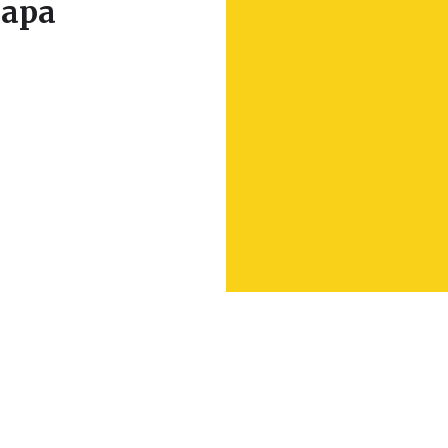
apa
Leaflet
|
© Seznam.cz a.s. a další
+
−