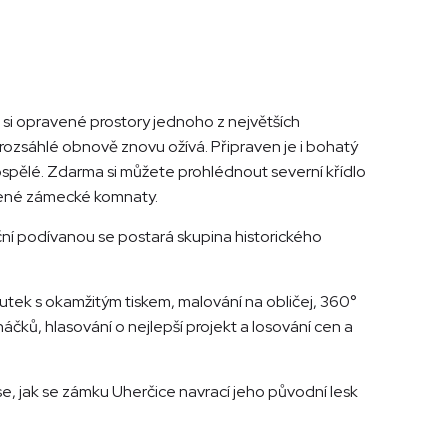
 si opravené prostory jednoho z největších
 rozsáhlé obnově znovu ožívá. Připraven je i bohatý
dospělé. Zdarma si můžete prohlédnout severní křídlo
vené zámecké komnaty.
ční podívanou se postará skupina historického
okoutek s okamžitým tiskem, malování na obličej, 360°
áčků, hlasování o nejlepší projekt a losování cen a
e se, jak se zámku Uherčice navrací jeho původní lesk