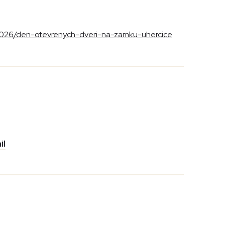
-2026/den-otevrenych-dveri-na-zamku-uhercice
il