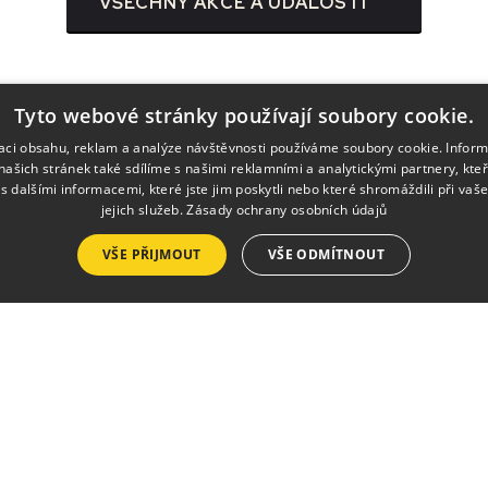
VŠECHNY AKCE A UDÁLOSTI
Tyto webové stránky používají soubory cookie.
zaci obsahu, reklam a analýze návštěvnosti používáme soubory cookie. Infor
našich stránek také sdílíme s našimi reklamními a analytickými partnery, kte
s dalšími informacemi, které jste jim poskytli nebo které shromáždili při vaš
jejich služeb.
Zásady ochrany osobních údajů
Služby
VŠE PŘIJMOUT
VŠE ODMÍTNOUT
Pronájmy
Výlep plakátů
Tisk a kopírování
Půjčovna krojů a ko
h.
esedamb.cz