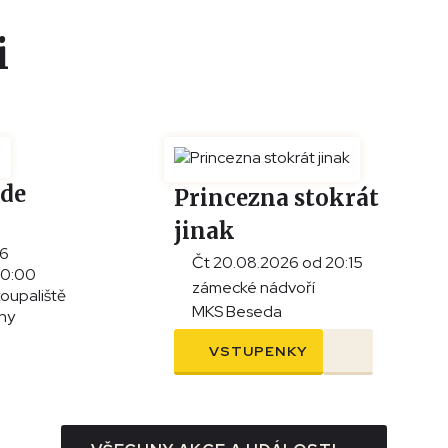
i
ade
Princezna stokrát
jinak
26
Čt 20.08.2026 od 20:15
20:00
zámecké nádvoří
koupaliště
MKS Beseda
iny
VSTUPENKY