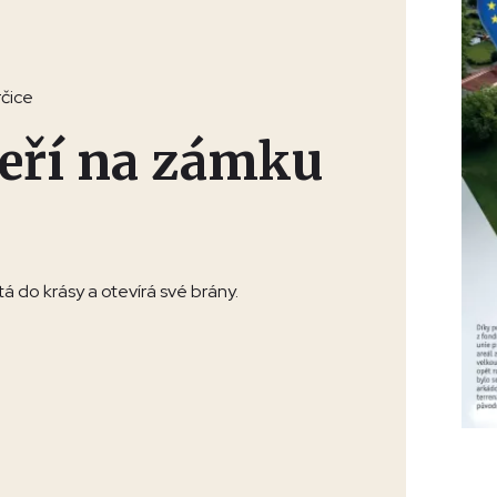
čice
eří na zámku
á do krásy a otevírá své brány.