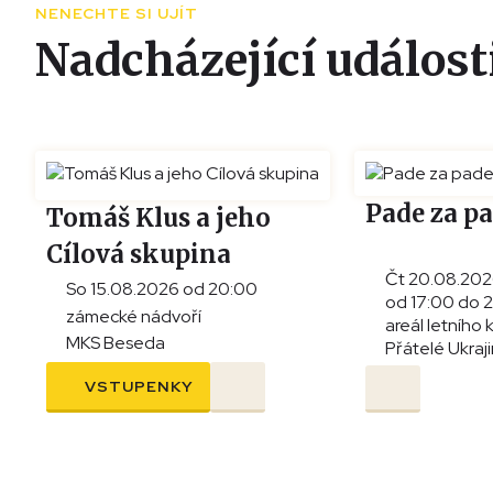
NENECHTE SI UJÍT
Nadcházející událost
Pade za p
Tomáš Klus a jeho
Cílová skupina
Čt 20.08.20
So 15.08.2026 od 20:00
od 17:00 do 
zámecké nádvoří
areál letního 
MKS Beseda
Přátelé Ukraj
VSTUPENKY