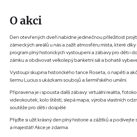
O akci
Den otevřených dveří nabídne jedinečnou příležitost projít
zámeckých areálů u nás a zažít atmosféru místa, které díky
program plný historických vystoupení a zábavy pro děti i 
zámku a obdivovat velkolepý banketní sál a bohatě vyba
Vystoupí skupina historického tance Roseta, o napětí a ak
šermu Lucius s ukázkami soubojů a šermířského umění.
Připravena je i spousta další zábavy: virtuální realita, fot
videokoutek, kolo štěstí, slepá mapa, výroba vlastních odzn
soutěže pro děti i dospělé.
Přijďte si užít krásný den plný historie a zážitků a podívejt
a majestát! Akce je zdarma.