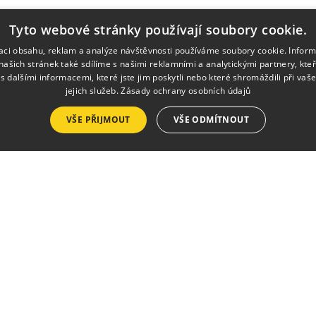
Tyto webové stránky používají soubory cookie.
zaci obsahu, reklam a analýze návštěvnosti používáme soubory cookie. Infor
našich stránek také sdílíme s našimi reklamními a analytickými partnery, kte
s dalšími informacemi, které jste jim poskytli nebo které shromáždili při vaš
jejich služeb.
Zásady ochrany osobních údajů
Služby
VŠE PŘIJMOUT
VŠE ODMÍTNOUT
Pronájmy
Výlep plakátů
Tisk a kopírování
Půjčovna krojů a ko
h.
Kalendář 
esedamb.cz
Vstupenky