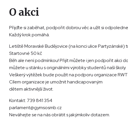
O akci
Přijďte si zaběhat, podpořit dobrou věc a užít si odpoledn
Každý krok pomáhá.
Letiště Moravské Budějovice (na konci ulice Partyzánské) t
Startovné 50 kč
Běh ale není podmínkou! Přijít můžete i jen podpořit akci 
můžete u stánku s originálními výrobky studentů naší školy.
Veškerý výtěžek bude použit na podporu organizace RW
Cílem organizace je umožnit handicapovaným
dětem aktivnější život.
Kontakt: 739 841 354
parlament@gymsosmb.cz
Neváhejte se na nás obrátit s jakýmkoliv dotazem.