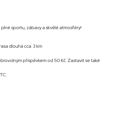
e plné sportu, zábavy a skvělé atmosféry!
rasa dlouhá cca. 3 km
dobrovolným příspěvkem od 50 Kč. Zastavit se také
TTC.