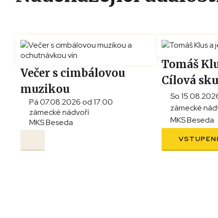
Tomáš Klu
Večer s cimbálovou
Cílová sk
muzikou
So 15.08.202
Pá 07.08.2026 od 17:00
a ochutnávkou vín
zámecké nád
zámecké nádvoří
MKS Beseda
MKS Beseda
VSTUPEN