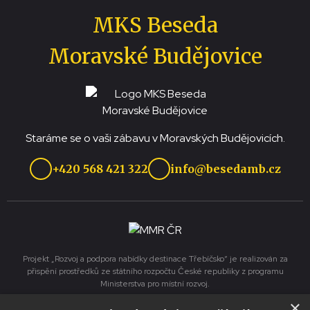
MKS Beseda
Moravské Budějovice
Staráme se o vaši zábavu v Moravských Budějovicích.
+420 568 421 322
info@besedamb.cz
Projekt „Rozvoj a podpora nabídky destinace Třebíčsko“ je realizován za
přispění prostředků ze státního rozpočtu České republiky z programu
Ministerstva pro místní rozvoj.
×