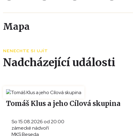
Mapa
Leaflet
|
© Seznam.cz a.s. a další
+
NENECHTE SI UJÍT
−
Nadcházející události
Tomáš Klus a jeho Cílová skupina
So 15.08.2026 od 20:00
zámecké nádvoří
MKS Beseda