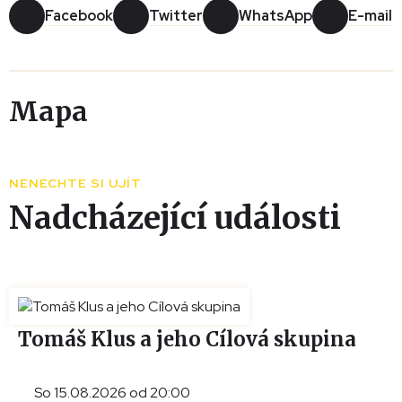
Facebook
Twitter
WhatsApp
E-mail
Mapa
Leaflet
|
© Seznam.cz a.s. a další
+
NENECHTE SI UJÍT
−
Nadcházející události
Tomáš Klus a jeho Cílová skupina
So 15.08.2026 od 20:00