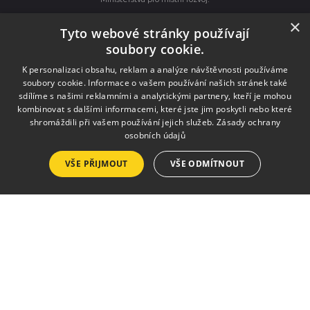
×
Tyto webové stránky používají
Služby
soubory cookie.
K personalizaci obsahu, reklam a analýze návštěvnosti používáme
Pronájmy
soubory cookie. Informace o vašem používání našich stránek také
Výlep plakátů
sdílíme s našimi reklamními a analytickými partnery, kteří je mohou
kombinovat s dalšími informacemi, které jste jim poskytli nebo které
Tisk a kopírování
shromáždili při vašem používání jejich služeb.
Zásady ochrany
osobních údajů
Půjčovna krojů a kostýmů
Zpravodaj
VŠE PŘIJMOUT
VŠE ODMÍTNOUT
Seznam vydání
Ceník inzerce
Objednávka inzerce
Zásady pro zveřejnění ve zpravodaji
Kalendář akcí