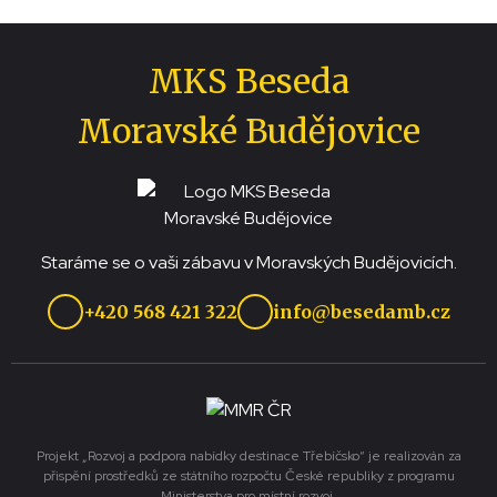
MKS Beseda
Moravské Budějovice
Staráme se o vaši zábavu v Moravských Budějovicích.
+420 568 421 322
info@besedamb.cz
Projekt „Rozvoj a podpora nabídky destinace Třebíčsko“ je realizován za
přispění prostředků ze státního rozpočtu České republiky z programu
Ministerstva pro místní rozvoj.