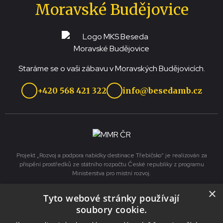
Moravské Budějovice
Staráme se o vaši zábavu v Moravských Budějovicích.
+420 568 421 322
info@besedamb.cz
Projekt „Rozvoj a podpora nabídky destinace Třebíčsko“ je realizován za
přispění prostředků ze státního rozpočtu České republiky z programu
Ministerstva pro místní rozvoj.
×
Tyto webové stránky používají
Služby
soubory cookie.