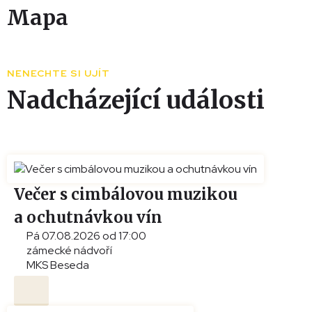
Mapa
Leaflet
|
© Seznam.cz a.s. a další
+
NENECHTE SI UJÍT
−
Nadcházející události
Večer s cimbálovou muzikou
a ochutnávkou vín
Pá 07.08.2026 od 17:00
zámecké nádvoří
MKS Beseda