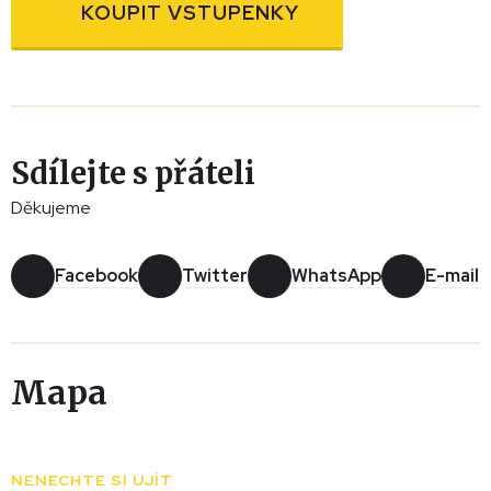
KOUPIT VSTUPENKY
Sdílejte s přáteli
Děkujeme
Facebook
Twitter
WhatsApp
E-mail
Mapa
Leaflet
|
© Seznam.cz a.s. a další
+
NENECHTE SI UJÍT