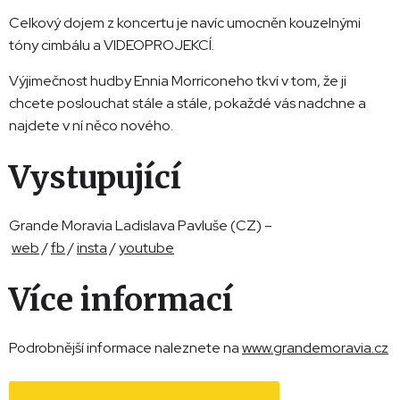
Celkový dojem z koncertu je navíc umocněn kouzelnými
tóny cimbálu a VIDEOPROJEKCÍ.
Výjimečnost hudby Ennia Morriconeho tkví v tom, že ji
chcete poslouchat stále a stále, pokaždé vás nadchne a
najdete v ní něco nového.
Vystupující
Grande Moravia Ladislava Pavluše (CZ) –
web
/
fb
/
insta
/
youtube
Více informací
Podrobnější informace naleznete na
www.grandemoravia.cz