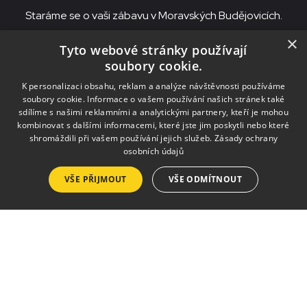
Staráme se o vaši zábavu v Moravských Budějovicích.
×
+420 568 421 322
info@besedamb.cz
Tyto webové stránky používají
soubory cookie.
K personalizaci obsahu, reklam a analýze návštěvnosti používáme
soubory cookie. Informace o vašem používání našich stránek také
sdílíme s našimi reklamními a analytickými partnery, kteří je mohou
kombinovat s dalšími informacemi, které jste jim poskytli nebo které
Projekt „Rozvoj a podpora nabídky destinace Třebíčsko“ je realizován za
shromáždili při vašem používání jejich služeb.
Zásady ochrany
přispění prostředků ze státního rozpočtu České republiky z programu
osobních údajů
Ministerstva pro místní rozvoj.
VŠE PŘIJMOUT
VŠE ODMÍTNOUT
Služby
Pronájmy
Výlep plakátů
Tisk a kopírování
Půjčovna krojů a kostýmů