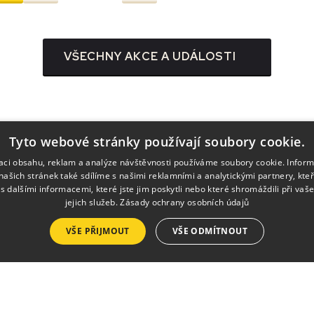
VŠECHNY AKCE A UDÁLOSTI
Tyto webové stránky používají soubory cookie.
zaci obsahu, reklam a analýze návštěvnosti používáme soubory cookie. Infor
našich stránek také sdílíme s našimi reklamními a analytickými partnery, kte
s dalšími informacemi, které jste jim poskytli nebo které shromáždili při vaš
jejich služeb.
Zásady ochrany osobních údajů
Služby
VŠE PŘIJMOUT
VŠE ODMÍTNOUT
Pronájmy
Výlep plakátů
Tisk a kopírování