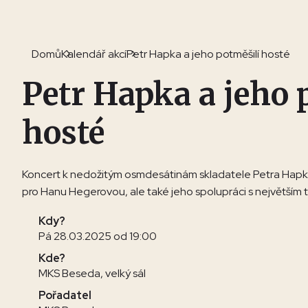
Domů
Kalendář akcí
Petr Hapka a jeho potměšilí hosté
Petr Hapka a jeho 
hosté
Koncert k nedožitým osmdesátinám skladatele Petra Hapk
pro Hanu Hegerovou, ale také jeho spolupráci s největší
Kdy?
Pá 28.03.2025 od 19:00
Kde?
MKS Beseda, velký sál
Pořadatel