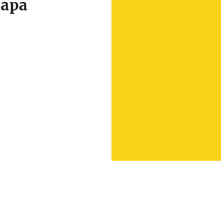
apa
Leaflet
|
© Seznam.cz a.s. a další
+
−