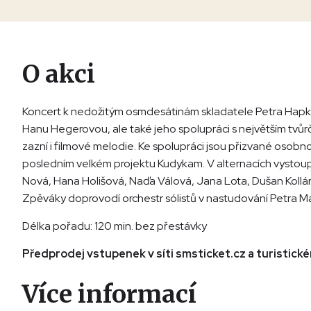
O akci
Koncert k nedožitým osmdesátinám skladatele Petra Hapk
Hanu Hegerovou, ale také jeho spolupráci s největším tv
zazní i filmové melodie. Ke spolupráci jsou přizvané osobno
posledním velkém projektu Kudykam. V alternacích vystoup
Nová, Hana Holišová, Naďa Válová, Jana Lota, Dušan Kollár
Zpěváky doprovodí orchestr sólistů v nastudování Petra M
Délka pořadu: 120 min. bez přestávky
Předprodej vstupenek v síti smsticket.cz a turistic
Více informací