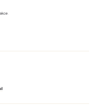
akce.
il