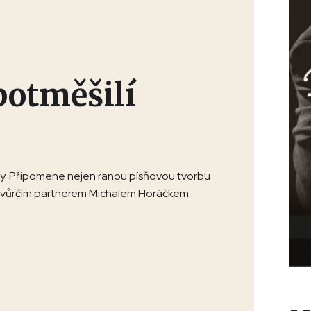
potměšilí
y. Připomene nejen ranou písňovou tvorbu
m tvůrčím partnerem Michalem Horáčkem.