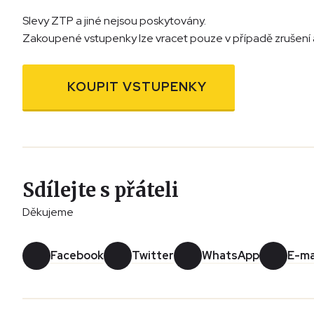
Slevy ZTP a jiné nejsou poskytovány.
Zakoupené vstupenky lze vracet pouze v případě zrušení 
KOUPIT VSTUPENKY
Sdílejte s přáteli
Děkujeme
Facebook
Twitter
WhatsApp
E-ma