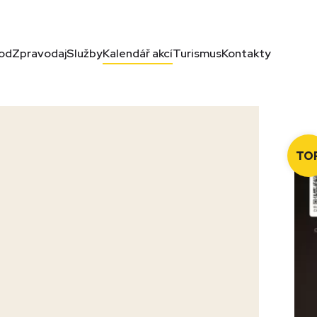
od
Zpravodaj
Služby
Kalendář akcí
Turismus
Kontakty
TO