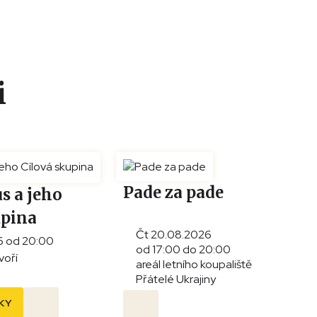
i
Pade za pade
s a jeho
upina
Čt 20.08.2026
6 od 20:00
od 17:00 do 20:00
voří
areál letního koupaliště
Přátelé Ukrajiny
KY