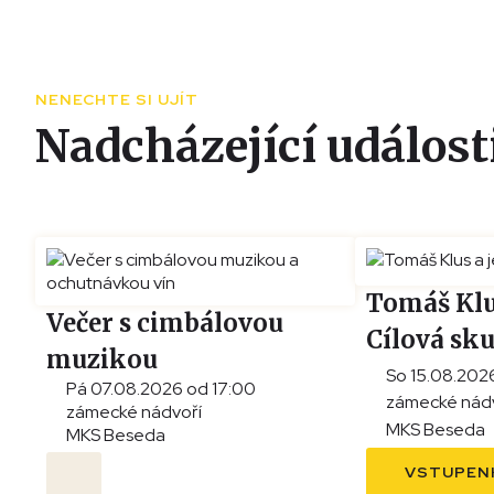
NENECHTE SI UJÍT
Nadcházející událost
Tomáš Klu
Večer s cimbálovou
Cílová sk
muzikou
So 15.08.202
Pá 07.08.2026 od 17:00
a ochutnávkou vín
zámecké nád
zámecké nádvoří
MKS Beseda
MKS Beseda
VSTUPEN