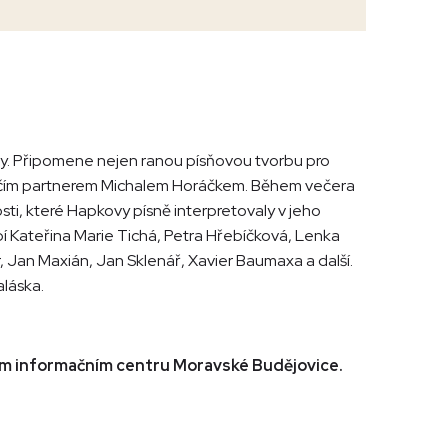
y. Připomene nejen ranou písňovou tvorbu pro
ůrčím partnerem Michalem Horáčkem. Během večera
sti, které Hapkovy písně interpretovaly v jeho
í Kateřina Marie Tichá, Petra Hřebíčková, Lenka
, Jan Maxián, Jan Sklenář, Xavier Baumaxa a další.
aláska.
kém informačním centru Moravské Budějovice.