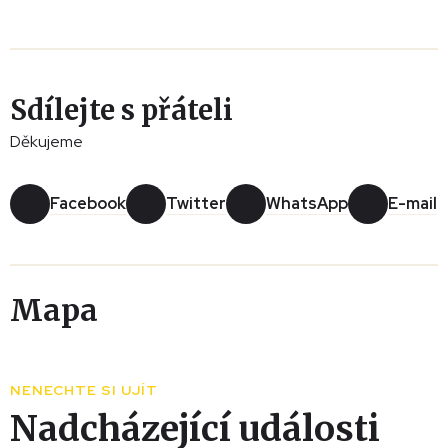
Sdílejte s přáteli
Děkujeme
Facebook
Twitter
WhatsApp
E-mail
Mapa
Leaflet
|
© Seznam.cz a.s. a další
+
NENECHTE SI UJÍT
−
Nadcházející události