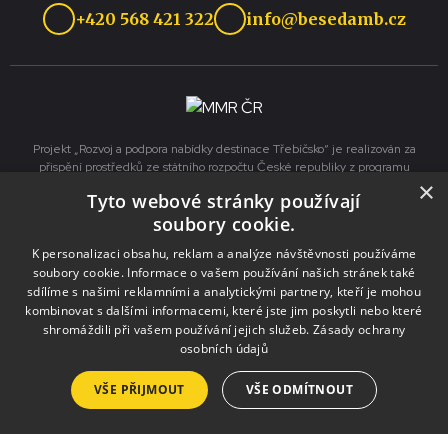
+420 568 421 322
info@besedamb.cz
Projekt „Rozvoj a podpora nabídky destinace Třebíčsko“ je realizován za
přispění prostředků ze státního rozpočtu České republiky z programu
×
Ministerstva pro místní rozvoj.
Tyto webové stránky používají
soubory cookie.
Služby
K personalizaci obsahu, reklam a analýze návštěvnosti používáme
soubory cookie. Informace o vašem používání našich stránek také
Pronájmy
sdílíme s našimi reklamními a analytickými partnery, kteří je mohou
kombinovat s dalšími informacemi, které jste jim poskytli nebo které
Výlep plakátů
shromáždili při vašem používání jejich služeb.
Zásady ochrany
osobních údajů
Tisk a kopírování
Půjčovna krojů a kostýmů
VŠE PŘIJMOUT
VŠE ODMÍTNOUT
Zpravodaj