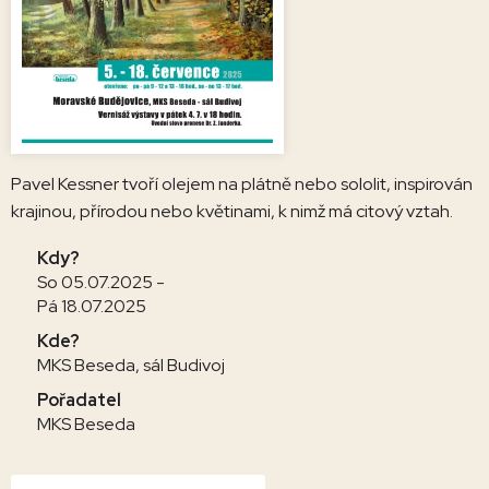
Pavel Kessner tvoří olejem na plátně nebo sololit, inspirován
krajinou, přírodou nebo květinami, k nimž má citový vztah.
Kdy?
So 05.07.2025 -
Pá 18.07.2025
Kde?
MKS Beseda, sál Budivoj
Pořadatel
MKS Beseda