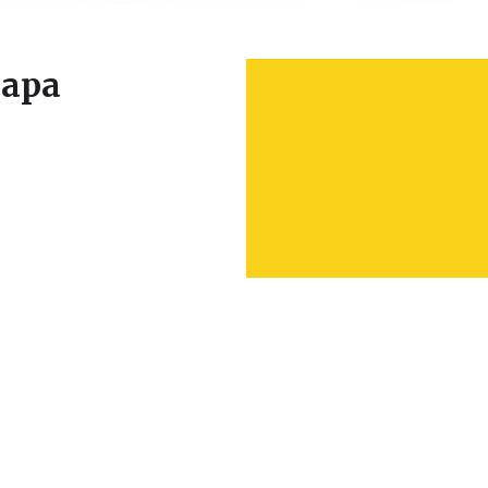
apa
Leaflet
|
© Seznam.cz a.s. a další
+
−