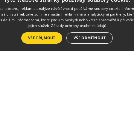
zaci obsahu, reklam a analýze návštěvnosti používáme soubory cookie. Infor
našich stránek také sdílíme s našimi reklamními a analytickými partnery, kte
s dalšími informacemi, které jste jim poskytli nebo které shromáždili při vaš
jejich služeb.
Zásady ochrany osobních údajů
Služby
VŠE PŘIJMOUT
VŠE ODMÍTNOUT
Pronájmy
Výlep plakátů
Tisk a kopírování
Půjčovna krojů a ko
h.
Kalendář 
esedamb.cz
Vstupenky
Akce v tomto týdnu