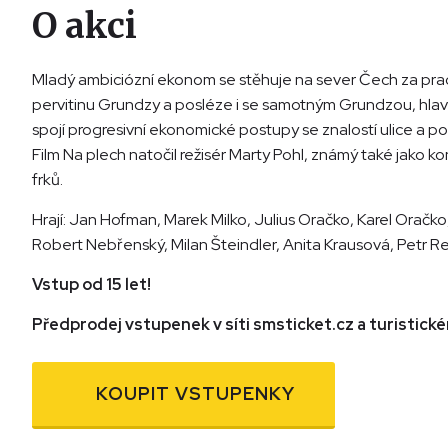
O akci
Mladý ambiciózní ekonom se stěhuje na sever Čech za prací
pervitinu Grundzy a posléze i se samotným Grundzou, hlavo
spojí progresivní ekonomické postupy se znalostí ulice a 
Film Na plech natočil režisér Marty Pohl, známý také jako 
frků.
Hrají: Jan Hofman, Marek Milko, Julius Oračko, Karel Oračk
Robert Nebřenský, Milan Šteindler, Anita Krausová, Petr Re
Vstup od 15 let!
Předprodej vstupenek v síti smsticket.cz a turistic
KOUPIT VSTUPENKY