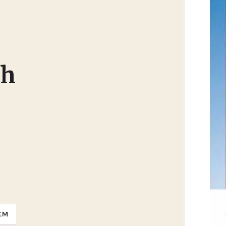
ch
EM