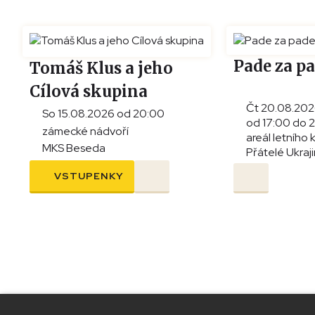
Pade za p
Tomáš Klus a jeho
Cílová skupina
Čt 20.08.20
So 15.08.2026 od 20:00
od 17:00 do 
zámecké nádvoří
areál letního 
MKS Beseda
Přátelé Ukraj
VSTUPENKY