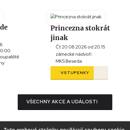
ade
Princezna stokrát
jinak
26
Čt 20.08.2026 od 20:15
20:00
zámecké nádvoří
koupaliště
MKS Beseda
iny
VSTUPENKY
VŠECHNY AKCE A UDÁLOSTI
Tyto webové stránky používají soubory cookie.