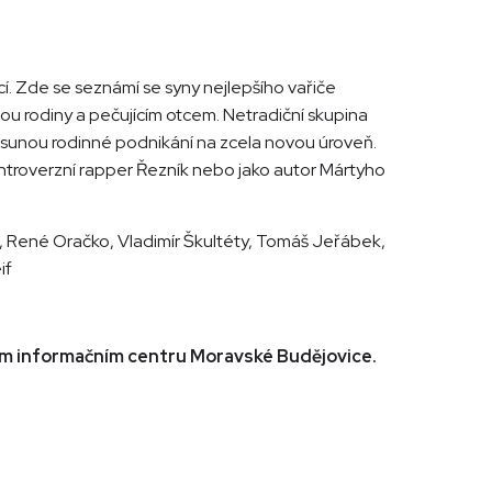
. Zde se seznámí se syny nejlepšího vařiče
u rodiny a pečujícím otcem. Netradiční skupina
posunou rodinné podnikání na zcela novou úroveň.
kontroverzní rapper Řezník nebo jako autor Mártyho
o, René Oračko, Vladimír Škultéty, Tomáš Jeřábek,
if
kém informačním centru Moravské Budějovice.