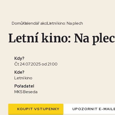
Domů
Kalendář akcí
Letní kino: Na plech
Letní kino: Na ple
Kdy?
Čt 24.07.2025 od 21:00
Kde?
Letní kino
Pořadatel
MKS Beseda
KOUPIT VSTUPENKY
UPOZORNIT E-MAIL