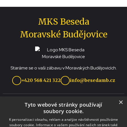
MKS Beseda
Moravské Budějovice
Staráme se o vaši zábavu v Moravských Budějovicích.
+420 568 421 322
info@besedamb.cz
×
Tyto webové stránky používají
soubory cookie.
Projekt „Rozvoj a podpora nabídky destinace Třebíčsko“ je realizován za
K personalizaci obsahu, reklam a analýze návštěvnosti používáme
přispění prostředků ze státního rozpočtu České republiky z programu
soubory cookie. Informace o vašem používání našich stránek také