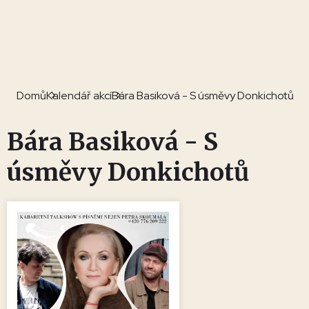
Domů
Kalendář akcí
Bára Basiková - S úsměvy Donkichotů
Bára Basiková - S
úsměvy Donkichotů