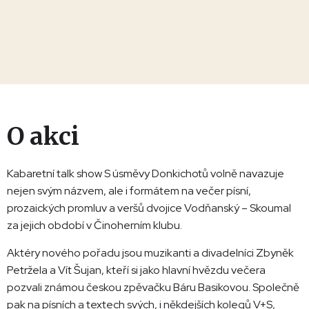
O akci
Kabaretní talk show S úsměvy Donkichotů volně navazuje
nejen svým názvem, ale i formátem na večer písní,
prozaických promluv a veršů dvojice Vodňanský – Skoumal
za jejich období v Činoherním klubu.
Aktéry nového pořadu jsou muzikanti a divadelníci Zbyněk
Petržela a Vít Šujan, kteří si jako hlavní hvězdu večera
pozvali známou českou zpěvačku Báru Basikovou. Společně
pak na písních a textech svých, i někdejších kolegů V+S,