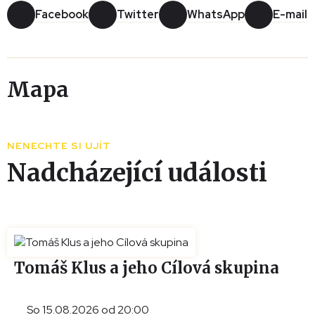
Facebook
Twitter
WhatsApp
E-mail
Mapa
Leaflet
|
© Seznam.cz a.s. a další
+
NENECHTE SI UJÍT
−
Nadcházející události
Tomáš Klus a jeho Cílová skupina
So 15.08.2026 od 20:00