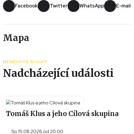
Facebook
Twitter
WhatsApp
E-mail
Mapa
Leaflet
|
© Seznam.cz a.s. a další
+
NENECHTE SI UJÍT
−
Nadcházející události
Tomáš Klus a jeho Cílová skupina
So 15.08.2026 od 20:00