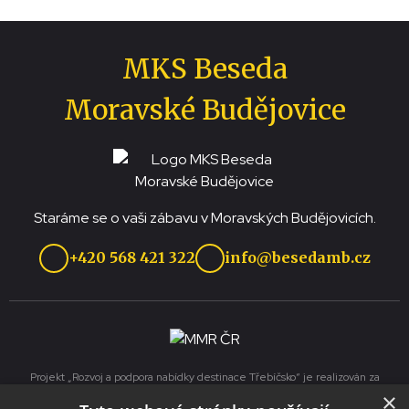
MKS Beseda
Moravské Budějovice
Staráme se o vaši zábavu v Moravských Budějovicích.
+420 568 421 322
info@besedamb.cz
Projekt „Rozvoj a podpora nabídky destinace Třebíčsko“ je realizován za
přispění prostředků ze státního rozpočtu České republiky z programu
×