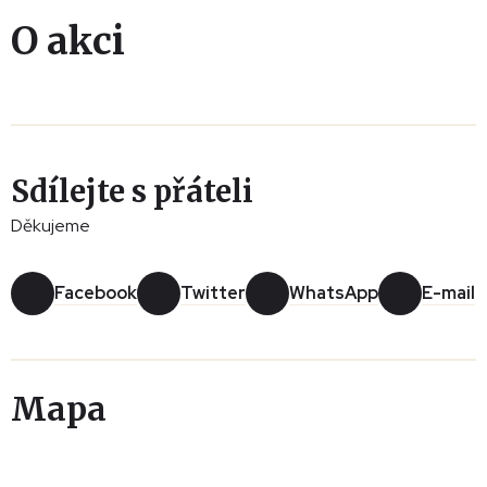
O akci
Sdílejte s přáteli
Děkujeme
Facebook
Twitter
WhatsApp
E-mail
Mapa
Leaflet
|
© Seznam.cz a.s. a další
+