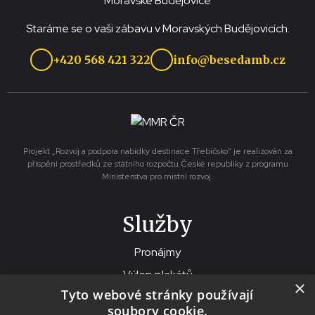
Staráme se o vaši zábavu v Moravských Budějovicích.
+420 568 421 322
info@besedamb.cz
Projekt „Rozvoj a podpora nabídky destinace Třebíčsko“ je realizován za
přispění prostředků ze státního rozpočtu České republiky z programu
Ministerstva pro místní rozvoj.
Služby
Pronájmy
Výlep plakátů
×
Tyto webové stránky používají
Tisk a kopírování
soubory cookie.