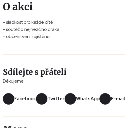
O akci
- sladkost pro každé dítě
- soutěž o nejhezčího draka
- občerstvení zajištěno
Sdílejte s přáteli
Děkujeme
Facebook
Twitter
WhatsApp
E-mail