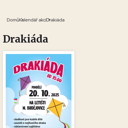
Domů
Kalendář akcí
Drakiáda
Drakiáda