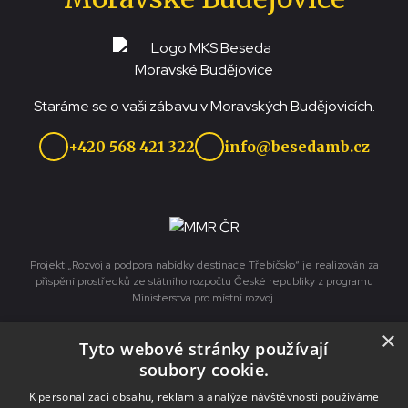
Staráme se o vaši zábavu v Moravských Budějovicích.
+420 568 421 322
info@besedamb.cz
Projekt „Rozvoj a podpora nabídky destinace Třebíčsko“ je realizován za
přispění prostředků ze státního rozpočtu České republiky z programu
Ministerstva pro místní rozvoj.
×
Tyto webové stránky používají
Služby
soubory cookie.
Pronájmy
K personalizaci obsahu, reklam a analýze návštěvnosti používáme