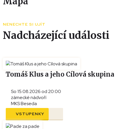
Mapa
Leaflet
|
© Seznam.cz a.s. a další
+
NENECHTE SI UJÍT
−
Nadcházející události
Tomáš Klus a jeho Cílová skupina
So 15.08.2026 od 20:00
zámecké nádvoří
MKS Beseda
VSTUPENKY