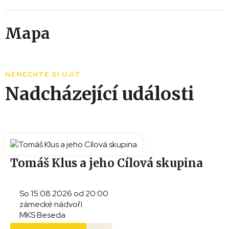
Mapa
Leaflet
|
© Seznam.cz a.s. a další
+
NENECHTE SI UJÍT
−
Nadcházející události
Tomáš Klus a jeho Cílová skupina
So 15.08.2026 od 20:00
zámecké nádvoří
MKS Beseda