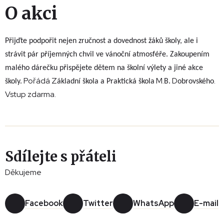
O akci
Přijďte podpořit nejen zručnost a dovednost žáků školy, ale i
strávit pár příjemných chvil ve vánoční atmosféře. Zakoupením
malého dárečku
přispějete dětem na školní výlety a jiné akce
Pořádá Z
M.
D
.
školy.
ákladní škola a Praktická škola
B.
obrovského
Vstup zdarma.
Sdílejte s přáteli
Děkujeme
Facebook
Twitter
WhatsApp
E-mail