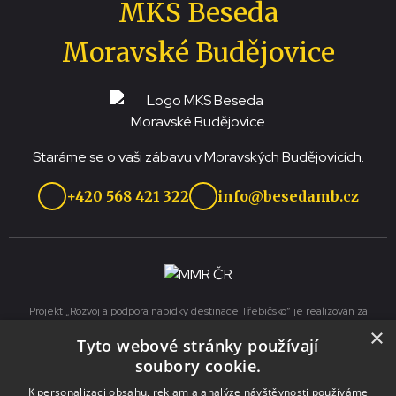
MKS Beseda
Moravské Budějovice
Staráme se o vaši zábavu v Moravských Budějovicích.
+420 568 421 322
info@besedamb.cz
Projekt „Rozvoj a podpora nabídky destinace Třebíčsko“ je realizován za
přispění prostředků ze státního rozpočtu České republiky z programu
×
Tyto webové stránky používají
Ministerstva pro místní rozvoj.
soubory cookie.
K personalizaci obsahu, reklam a analýze návštěvnosti používáme