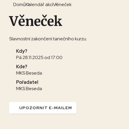
Domů
Kalendář akcí
Věneček
Věneček
Slavnostní zakončení tanečního kurzu.
Kdy?
Pá 28.11.2025 od 17:00
Kde?
MKS Beseda
Pořadatel
MKS Beseda
UPOZORNIT E-MAILEM