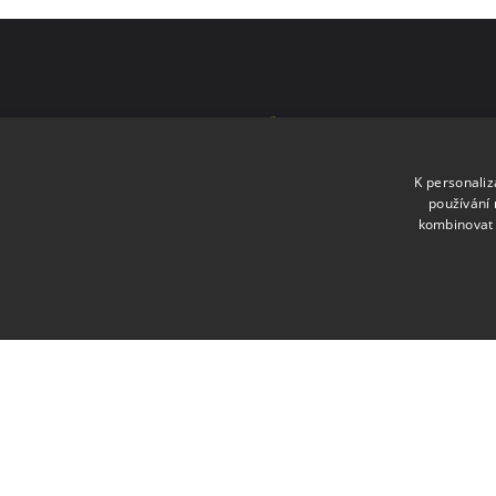
MKS Beseda
Moravské Budějovice
K personali
používání 
kombinovat 
Staráme se o vaši zábavu v Moravských Budějovicíc
+420 568 421 322
info@b