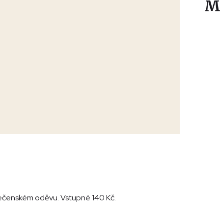
M
olečenském oděvu. Vstupné 140 Kč.