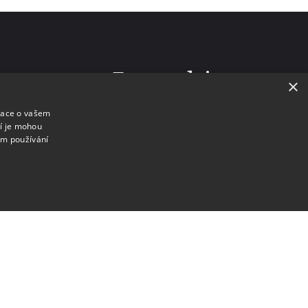
Zpravodaj
×
mace o vašem
Seznam vydání
ří je mohou
Ceník inzerce
em používání
Objednávka inzerce
stýmů
Zásady pro zveřejnění ve
zpravodaji
akcí
Turismus
Informační centrum
Jídlo a pití