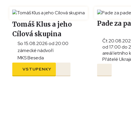
Pade za p
Tomáš Klus a jeho
Cílová skupina
Čt 20.08.20
So 15.08.2026 od 20:00
od 17:00 do 
zámecké nádvoří
areál letního 
MKS Beseda
Přátelé Ukraj
VSTUPENKY