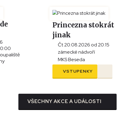
ade
Princezna stokrát
jinak
26
Čt 20.08.2026 od 20:15
20:00
zámecké nádvoří
koupaliště
MKS Beseda
iny
VSTUPENKY
VŠECHNY AKCE A UDÁLOSTI