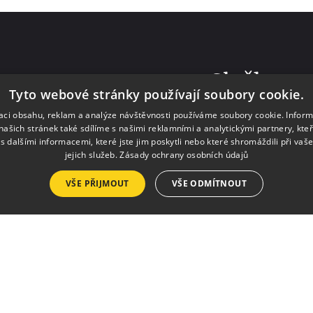
Služby
Tyto webové stránky používají soubory cookie.
zaci obsahu, reklam a analýze návštěvnosti používáme soubory cookie. Infor
Pronájmy
našich stránek také sdílíme s našimi reklamními a analytickými partnery, kte
Výlep plakátů
s dalšími informacemi, které jste jim poskytli nebo které shromáždili při vaš
jejich služeb.
Zásady ochrany osobních údajů
Tisk a kopírování
VŠE PŘIJMOUT
VŠE ODMÍTNOUT
Půjčovna krojů a ko
h.
Kalendář 
esedamb.cz
Vstupenky
Akce v tomto týdnu