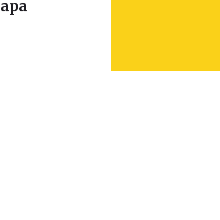
apa
Leaflet
|
© Seznam.cz a.s. a další
+
−