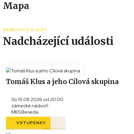
Mapa
Leaflet
|
© Seznam.cz a.s. a další
+
NENECHTE SI UJÍT
−
Nadcházející události
Tomáš Klus a jeho Cílová skupina
So 15.08.2026 od 20:00
zámecké nádvoří
MKS Beseda
VSTUPENKY