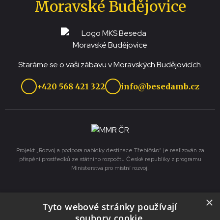
Moravské Budějovice
Staráme se o vaši zábavu v Moravských Budějovicích.
+420 568 421 322
info@besedamb.cz
Projekt „Rozvoj a podpora nabídky destinace Třebíčsko“ je realizován za
přispění prostředků ze státního rozpočtu České republiky z programu
Ministerstva pro místní rozvoj.
Služby
×
Tyto webové stránky používají
soubory cookie.