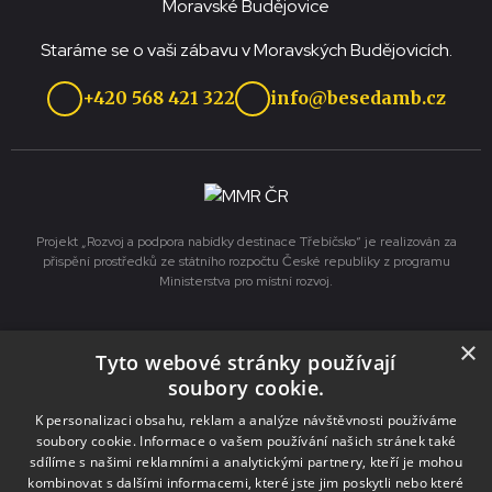
Staráme se o vaši zábavu v Moravských Budějovicích.
+420 568 421 322
info@besedamb.cz
Projekt „Rozvoj a podpora nabídky destinace Třebíčsko“ je realizován za
přispění prostředků ze státního rozpočtu České republiky z programu
Ministerstva pro místní rozvoj.
Služby
×
Tyto webové stránky používají
soubory cookie.
Pronájmy
K personalizaci obsahu, reklam a analýze návštěvnosti používáme
Výlep plakátů
soubory cookie. Informace o vašem používání našich stránek také
sdílíme s našimi reklamními a analytickými partnery, kteří je mohou
Tisk a kopírování
kombinovat s dalšími informacemi, které jste jim poskytli nebo které