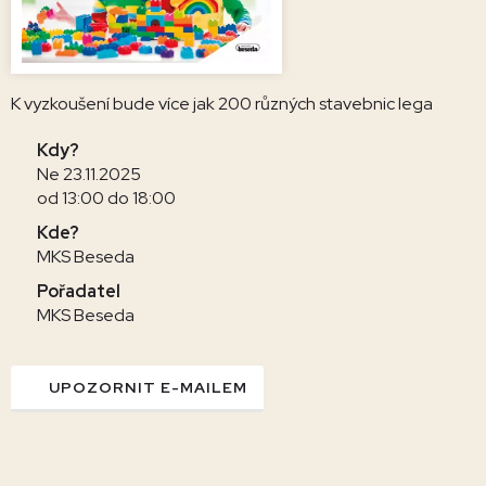
K vyzkoušení bude více jak 200 různých stavebnic lega
Kdy?
Ne 23.11.2025
od 13:00 do 18:00
Kde?
MKS Beseda
Pořadatel
MKS Beseda
UPOZORNIT E-MAILEM