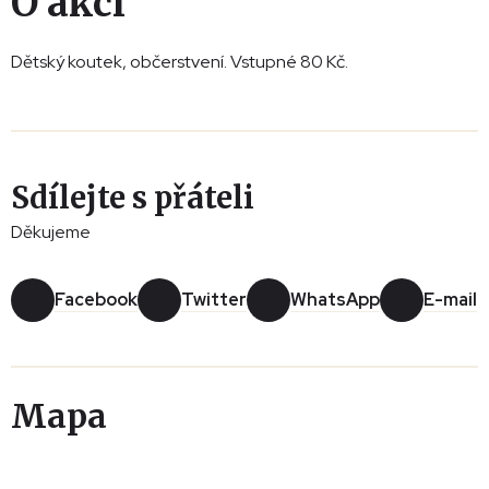
O akci
Dětský koutek, občerstvení. Vstupné 80 Kč.
Sdílejte s přáteli
Děkujeme
Facebook
Twitter
WhatsApp
E-mail
Mapa
Leaflet
|
© Seznam.cz a.s. a další
+