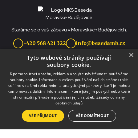
Staráme se o vaši zábavu v Moravských Budějovicích.
+420 568 421 322
info@besedamb.cz
×
Tyto webové stránky používají
soubory cookie.
K personalizaci obsahu, reklam a analýze návštěvnosti používáme
soubory cookie. Informace o vašem používání našich stránek také
Projekt „Rozvoj a podpora nabídky destinace Třebíčsko“ je realizován za
sdílíme s našimi reklamními a analytickými partnery, kteří je mohou
přispění prostředků ze státního rozpočtu České republiky z programu
kombinovat s dalšími informacemi, které jste jim poskytli nebo které
Ministerstva pro místní rozvoj.
shromáždili při vašem používání jejich služeb.
Zásady ochrany
osobních údajů
Služby
VŠE PŘIJMOUT
VŠE ODMÍTNOUT
Pronájmy
Výlep plakátů