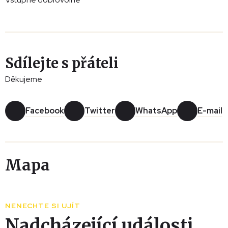
Sdílejte s přáteli
Děkujeme
Facebook
Twitter
WhatsApp
E-mail
Mapa
Leaflet
|
© Seznam.cz a.s. a další
+
NENECHTE SI UJÍT
−
Nadcházející události