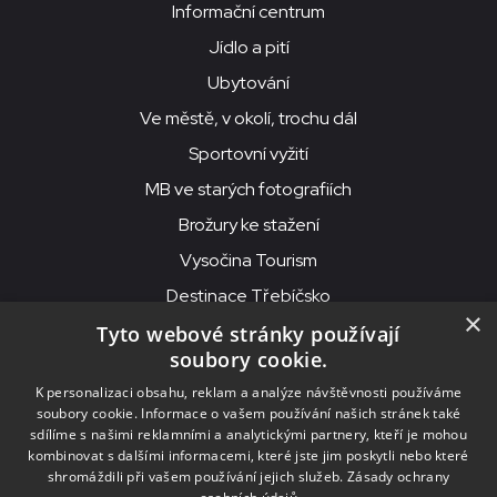
Informační centrum
Jídlo a pití
Ubytování
Ve městě, v okolí, trochu dál
Sportovní vyžití
MB ve starých fotografiích
Brožury ke stažení
Vysočina Tourism
Destinace Třebíčsko
×
Tyto webové stránky používají
soubory cookie.
MKS Beseda, příspěvková organizace, Purcnerova 62, 676 02
K personalizaci obsahu, reklam a analýze návštěvnosti používáme
Moravské Budějovice
soubory cookie. Informace o vašem používání našich stránek také
IČO: 00091758, DIČ: CZ00091758, ID datové schránky: chjn2kd
sdílíme s našimi reklamními a analytickými partnery, kteří je mohou
kombinovat s dalšími informacemi, které jste jim poskytli nebo které
© 2026
MKS Beseda Mor. Budějovice
shromáždili při vašem používání jejich služeb.
Zásady ochrany