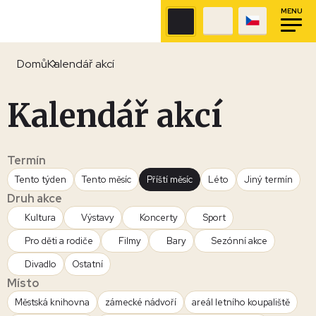
MENU
Domů
Kalendář akcí
Kalendář akcí
Termín
Tento týden
Tento měsíc
Příští měsíc
Léto
Jiný termín
Druh akce
Kultura
Výstavy
Koncerty
Sport
Pro děti a rodiče
Filmy
Bary
Sezónní akce
Divadlo
Ostatní
Místo
Městská knihovna
zámecké nádvoří
areál letního koupaliště