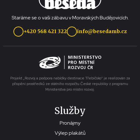
Staráme se o vaši zábavu v Moravských Budějovicích.
+420 568 421 322
info@besedamb.cz
Projekt „Rozvoj a podpora nabídky destinace Třebíčsko“ je realizován za
přispění prostředků ze státního rozpočtu České republiky z programu
Ministerstva pro místní rozvoj.
Služby
Pronájmy
Výlep plakátů