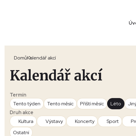
Úv
Domů
Kalendář akcí
Kalendář akcí
Termín
Tento týden
Tento měsíc
Příští měsíc
Léto
Jin
Druh akce
Kultura
Výstavy
Koncerty
Sport
Pr
Ostatní