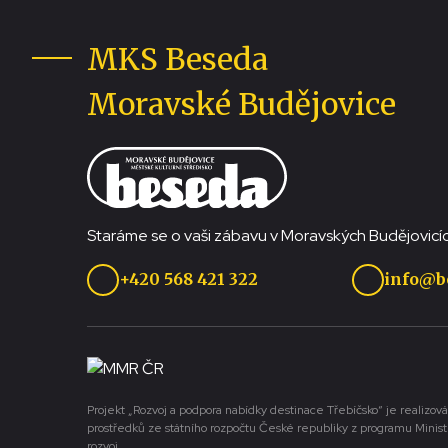
MKS Beseda
Moravské Budějovice
Staráme se o vaši zábavu v Moravských Budějovicíc
+420 568 421 322
info@b
Projekt „Rozvoj a podpora nabídky destinace Třebíčsko“ je realizová
prostředků ze státního rozpočtu České republiky z programu Minist
rozvoj.