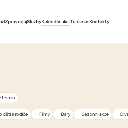
od
Zpravodaj
Služby
Kalendář akcí
Turismus
Kontakty
ý termín
o děti a rodiče
Filmy
Bary
Sezónní akce
Div