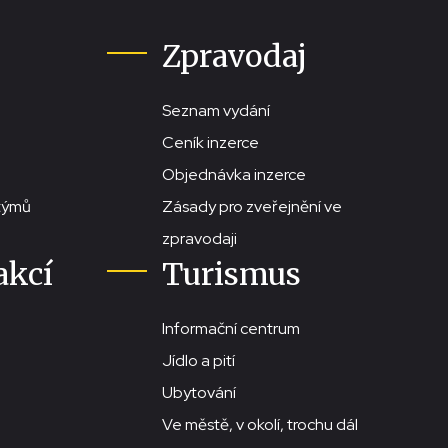
Zpravodaj
Seznam vydání
Ceník inzerce
Objednávka inzerce
stýmů
Zásady pro zveřejnění ve
zpravodaji
akcí
Turismus
Informační centrum
Jídlo a pití
Ubytování
Ve městě, v okolí, trochu dál