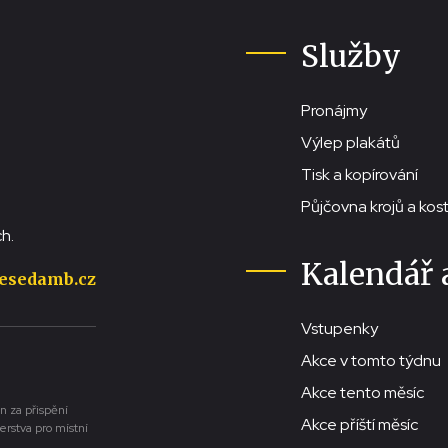
Služby
Pronájmy
Výlep plakátů
Tisk a kopírování
Půjčovna krojů a ko
h.
Kalendář 
esedamb.cz
Vstupenky
Akce v tomto týdnu
Akce tento měsíc
n za přispění
Akce příští měsíc
erstva pro místní