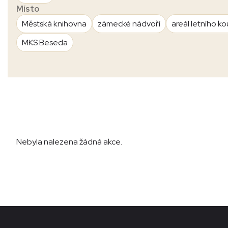
Místo
Městská knihovna
zámecké nádvoří
areál letního ko
MKS Beseda
Nebyla nalezena žádná akce.