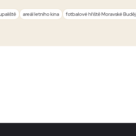
upaliště
areál letního kina
fotbalové hřiště Moravské Budě