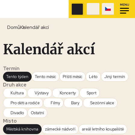
MENU
Domů
Kalendář akcí
Kalendář akcí
Termín
Tento týden
Tento měsíc
Příští měsíc
Léto
Jiný termín
Druh akce
Kultura
Výstavy
Koncerty
Sport
Pro děti a rodiče
Filmy
Bary
Sezónní akce
Divadlo
Ostatní
Místo
Městská knihovna
zámecké nádvoří
areál letního koupaliště