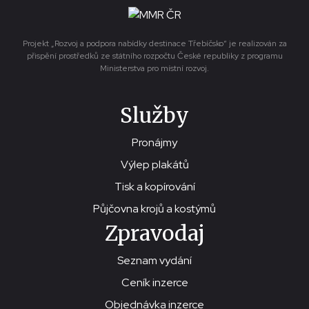
Projekt „Rozvoj a podpora nabídky destinace Třebíčsko“ je realizován za
přispění prostředků ze státního rozpočtu České republiky z programu
Ministerstva pro místní rozvoj.
Služby
Pronájmy
Výlep plakátů
Tisk a kopírování
Půjčovna krojů a kostýmů
Zpravodaj
Seznam vydání
Ceník inzerce
Objednávka inzerce