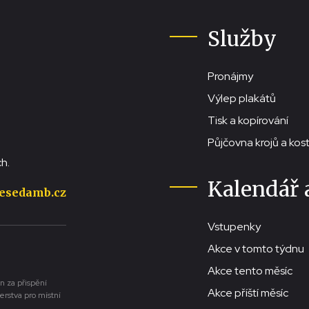
Služby
Pronájmy
Výlep plakátů
Tisk a kopírování
Půjčovna krojů a ko
h.
Kalendář 
esedamb.cz
Vstupenky
Akce v tomto týdnu
Akce tento měsíc
n za přispění
Akce příští měsíc
erstva pro místní