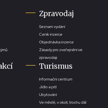
Zpravodaj
Seznam vydání
Ceník inzerce
Objednávka inzerce
stýmů
Zásady pro zveřejnění ve
zpravodaji
akcí
Turismus
Informační centrum
Jídlo a pití
Ubytování
Ve městě, v okolí, trochu dál