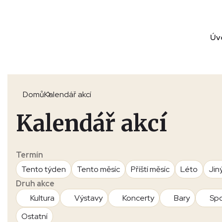
Úv
Domů
Kalendář akcí
Kalendář akcí
Termín
Tento týden
Tento měsíc
Příští měsíc
Léto
Jin
Druh akce
Kultura
Výstavy
Koncerty
Bary
Spo
Ostatní