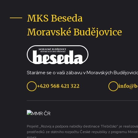
MKS Beseda
Moravské Budějovice
Staráme se o vaši zábavu v Moravských Budějovicíc
+420 568 421 322
info@b
Projekt „Rozvoj a podpora nabídky destinace Třebíčsko“ je realizová
prostředků ze státního rozpočtu České republiky z programu Minist
rozvoj.