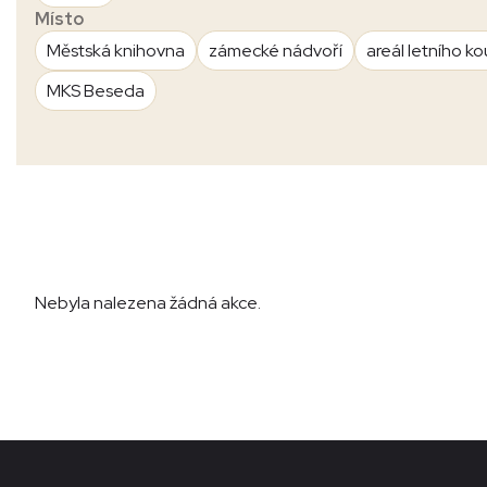
Místo
Městská knihovna
zámecké nádvoří
areál letního ko
MKS Beseda
Nebyla nalezena žádná akce.