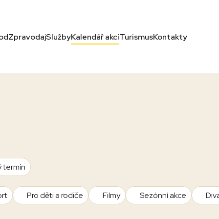
od
Zpravodaj
Služby
Kalendář akcí
Turismus
Kontakty
ý termín
rt
Pro děti a rodiče
Filmy
Sezónní akce
Div