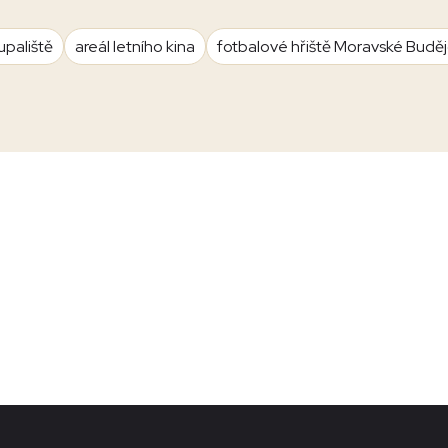
upaliště
areál letního kina
fotbalové hřiště Moravské Budě