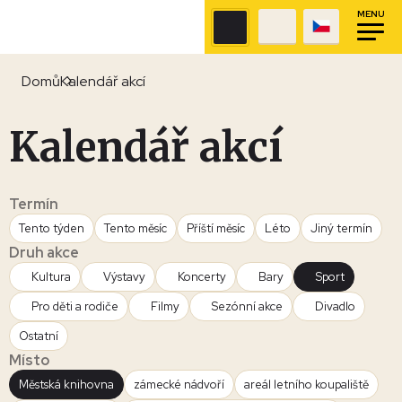
MENU
Domů
Kalendář akcí
Kalendář akcí
Termín
Tento týden
Tento měsíc
Příští měsíc
Léto
Jiný termín
Druh akce
Kultura
Výstavy
Koncerty
Bary
Sport
Pro děti a rodiče
Filmy
Sezónní akce
Divadlo
Ostatní
Místo
Městská knihovna
zámecké nádvoří
areál letního koupaliště