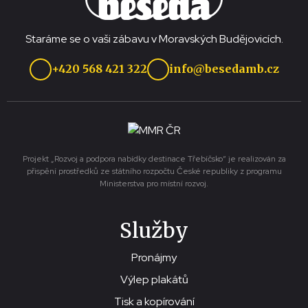
Staráme se o vaši zábavu v Moravských Budějovicích.
+420 568 421 322
info@besedamb.cz
Projekt „Rozvoj a podpora nabídky destinace Třebíčsko“ je realizován za
přispění prostředků ze státního rozpočtu České republiky z programu
Ministerstva pro místní rozvoj.
Služby
Pronájmy
Výlep plakátů
Tisk a kopírování