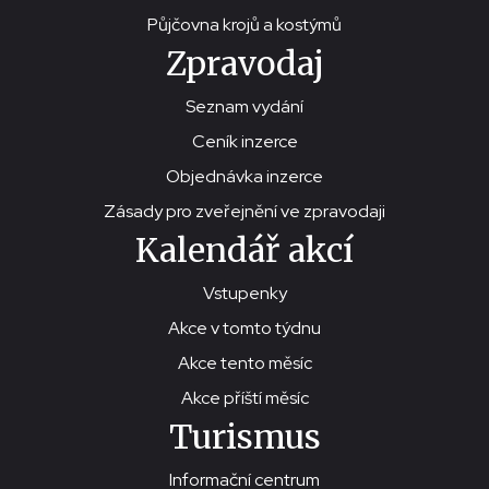
Půjčovna krojů a kostýmů
Zpravodaj
Seznam vydání
Ceník inzerce
Objednávka inzerce
Zásady pro zveřejnění ve zpravodaji
Kalendář akcí
Vstupenky
Akce v tomto týdnu
Akce tento měsíc
Akce příští měsíc
Turismus
Informační centrum