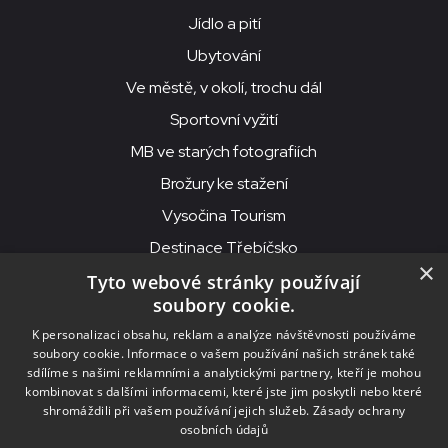
Jídlo a pití
Ubytování
Ve městě, v okolí, trochu dál
Sportovní vyžití
MB ve starých fotografiích
Brožury ke stažení
Vysočina Tourism
Destinace Třebíčsko
×
Tyto webové stránky používají
soubory cookie.
MKS Beseda, příspěvková organizace, Purcnerova 62, 676 02
K personalizaci obsahu, reklam a analýze návštěvnosti používáme
Moravské Budějovice
soubory cookie. Informace o vašem používání našich stránek také
IČO: 00091758, DIČ: CZ00091758, ID datové schránky: chjn2kd
sdílíme s našimi reklamními a analytickými partnery, kteří je mohou
kombinovat s dalšími informacemi, které jste jim poskytli nebo které
© 2026
MKS Beseda Mor. Budějovice
shromáždili při vašem používání jejich služeb.
Zásady ochrany
osobních údajů
Nastavení cookies